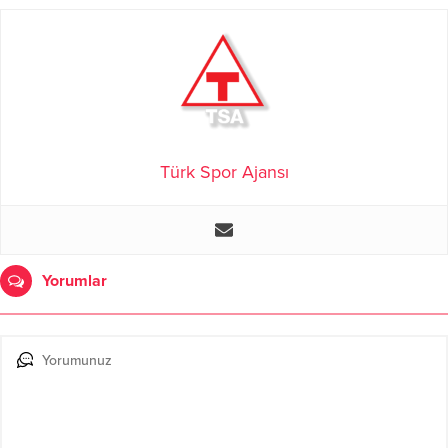
Türk Spor Ajansı
Yorumlar