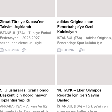
Ziraat Türkiye Kupası’nın
adidas Originals’tan
Takvimi Açıklandı
Fenerbahçe’ye Özel
Koleksiyon
İSTANBUL (TSA) – Türkiye Futbol
Federasyonu, 2026-2027
İSTANBUL (TSA) – Adidas Originals,
sezonunda eleme usulüyle
Fenerbahçe Spor Kulübü için
oynanacak Ziraat Türkiye Kupasının
hazırladığı ilk özel koleksiyonunu
05.08.2026
0
05.08.2026
0
takvimini açıkladı. Eleme Sistemi
tanıttı. Markanın ikonik tasarım
Devam Edecek Türkiye Futbol
anlayışını sarı-lacivertli kulübün
Federasyonu Yönetim Kurulu’nun
köklü mirasıyla buluşturan
6 Mart 2026 tarihinde aldığı karar
koleksiyon, futbol kültürünü günlük
doğrultusunda, yarı final
yaşamın bir parçası haline getiriyor.
karşılaşmaları hariç tüm turlar tek
İkonik Tasarım, Fenerbahçe
maç eleme usulüne göre
Ruhuyla Buluştu Eşofman üstü,
oynanacak. Açıklanan takvime göre,
eşofman altı, tişört, kapüşonlu
5. Uluslararası Gran Fondo
14. TAYK – Eker Olympos
5. Eleme Turu...
sweatshirt ve sneaker’dan oluşan
Başkent İçin Koordinasyon
Regatta İçin Geri Sayım
koleksiyon, adidas Originals’ın...
Toplantısı Yapıldı
Başladı
ANKARA (TSA) – Ankara Valiliği
İSTANBUL (TSA) – Türkiye’nin en
himayelerinde düzenlenecek 5.
uzun yelken haftası olarak