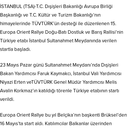
İSTANBUL (TSA)-T.C. Dışişleri Bakanlığı Avrupa Birliği
Başkanlığı ve T.C. Kültür ve Turizm Bakanlığı’nın
himayelerinde TÜVTÜRK’ün desteği ile düzenlenen 15.
Europa Orient Rallye Doğu-Batı Dostluk ve Barış Rallisi’nin
Türkiye etabı İstanbul Sultanahmet Meydanında verilen
startla başladı.
23 Mayıs Pazar günü Sultanahmet Meydanı’nda Dışişleri
Bakan Yardımcısı Faruk Kaymakcı, İstanbul Vali Yardımcısı
Niyazi Erten veTÜVTÜRK Genel Müdür Yardımcısı Melis
Avalin Korkmaz’ın katıldığı törenle Türkiye etabının startı
verildi.
Europa Orient Rallye bu yıl Belçika’nın başkenti Brüksel’den
16 Mayıs’ta start aldı. Katılımcılar Balkanlar üzerinden