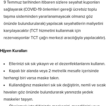
9 Temmuz tarihinden itibaren sizlere seyahat kuponları
sağlayarak (COVID-19 önlemleri gereği ücretsiz toplu
taşıma sisteminden yararlanamayacak olmanız göz
önünde bulundurularak) yapılacak seyahatlerin maliyetini
karşılayacaktır (TCT hizmetini kullanmak için
rezervasyonlar TCT çağrı merkezi aracılığıyla yapılacaktır).
Hijyen Kuralları
Ellerinizi sık sık yıkayın ve el dezenfektanlarını kullanın.
Kapalı bir alanda veya 2 metrelik mesafe içerisinde
herhangi biri varsa maske takın.
Kullandığınız maskeleri sık sık değiştirin, nemli ve sıcak
havaları göz önünde bulundurarak yanınızda yedek
maskeler taşıyın.