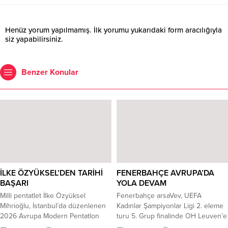
Henüz yorum yapılmamış. İlk yorumu yukarıdaki form aracılığıyla
siz yapabilirsiniz.
Benzer Konular
İLKE ÖZYÜKSEL’DEN TARİHİ
FENERBAHÇE AVRUPA’DA
BAŞARI
YOLA DEVAM
Milli pentatlet İlke Özyüksel
Fenerbahçe arsaVev, UEFA
Mihrioğlu, İstanbul’da düzenlenen
Kadınlar Şampiyonlar Ligi 2. eleme
2026 Avrupa Modern Pentatlon
turu 5. Grup finalinde OH Leuven’e
Şampiyonası’nda altın madalya
penaltılarla 4-2 mağlup oldu. Sarı-