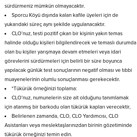
sürdürmeniz mümkün olmayacaktır.
Sporcu Köyü dışında kalan kafile üyeleri için de
yukarıdaki süreç aynı şekilde uygulanacaktır.
CLO’nuz, testi pozitif çıkan bir kişinin yakın temas
halinde olduğu kişileri bilgilendirecek ve temaslı durumda
olan bu kişiler yarışmaya devam etmeleri veya idari
görevlerini sürdürmeleri için belirli bir süre boyunca
yapılacak günlük test sonuçlarının negatif olması ve tıbbi
muayenelerinin olumlu sonuçlanması gerekecektir.
*Tükürük örneğinizi toplama:
CLO’nuz, numunelerin size ait olduğunu tanımlamak
için atanmış bir barkodu olan tükürük kapları verecektir,
Belirlenen zamanda, CLO, CLO Yardımcısı, CLO
Asistanları veya meslektaşlarınızdan birinin gözetiminde
tükürük örneğinizi temin edin.