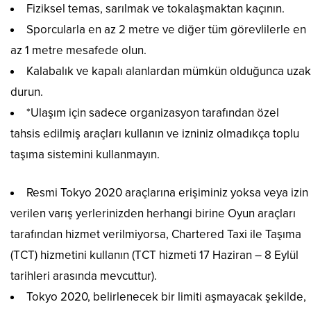
Fiziksel temas, sarılmak ve tokalaşmaktan kaçının.
Sporcularla en az 2 metre ve diğer tüm görevlilerle en
az 1 metre mesafede olun.
Kalabalık ve kapalı alanlardan mümkün olduğunca uzak
durun.
*Ulaşım için sadece organizasyon tarafından özel
tahsis edilmiş araçları kullanın ve izniniz olmadıkça toplu
taşıma sistemini kullanmayın.
Resmi Tokyo 2020 araçlarına erişiminiz yoksa veya izin
verilen varış yerlerinizden herhangi birine Oyun araçları
tarafından hizmet verilmiyorsa, Chartered Taxi ile Taşıma
(TCT) hizmetini kullanın (TCT hizmeti 17 Haziran – 8 Eylül
tarihleri arasında mevcuttur).
Tokyo 2020, belirlenecek bir limiti aşmayacak şekilde,