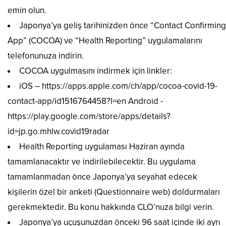
emin olun.
Japonya’ya geliş tarihinizden önce “Contact Confirming
App” (COCOA) ve “Health Reporting” uygulamalarını
telefonunuza indirin.
COCOA uygulmasını indirmek için linkler:
iOS – https://apps.apple.com/ch/app/cocoa-covid-19-
contact-app/id1516764458?l=en Android -
https://play.google.com/store/apps/details?
id=jp.go.mhlw.covid19radar
Health Reporting uygulaması Haziran ayında
tamamlanacaktır ve indirilebilecektir. Bu uygulama
tamamlanmadan önce Japonya’ya seyahat edecek
kişilerin özel bir anketi (Questionnaire web) doldurmaları
gerekmektedir. Bu konu hakkında CLO’nuza bilgi verin.
Japonya’ya uçuşunuzdan önceki 96 saat içinde iki ayrı