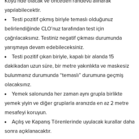
Köyü’nde olacak ve önceden randevu alınarak
yapılabilecektir.
Testi pozitif çıkmış biriyle temaslı olduğunuz
belirlendiğinde CLO’nuz tarafından test için
çağrılacaksınız. Testiniz negatif çıkması durumunda
yarışmaya devam edebileceksiniz.
Testi pozitif çıkan biriyle, kapalı bir alanda 15
dakikadan uzun süre, bir metre yakınlıkta ve maskesiz
bulunmanız durumunda “temaslı” durumuna geçmiş
olacaksınız.
Yemek salonunda her zaman aynı grupla birlikte
yemek yiyin ve diğer gruplarla aranızda en az 2 metre
mesafeyi koruyun.
Açılış ve Kapanış Törenlerinde uyulacak kurallar daha
sonra açıklanacaktır.