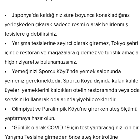
Japonya’da kaldığınız süre boyunca konakladığınız
yerleşkeden çıkarak sadece resmi olarak belirlenmiş
tesislere gidebilirsiniz.
Yarışma tesislerine seyirci olarak giremez, Tokyo şehri
içinde restoran ve mağazalara gidemez ve turistik amaçla
hiçbir ziyarette bulunamazsınız.
Yemeğinizi Sporcu Köyü’nde yemek salonunda
yemeniz gerekmektedir. Sporcu Köyü dışında kalan kafile
üyeleri yemeklerini kaldıkları otelin restoranında veya oda
servisini kullanarak odalarında yiyebileceklerdir.
Olimpiyat ve Paralimpik Köyü’ne girerken ateş ölçümü
yaptırmaya hazır olun.
*Günlük olarak COVID-19 için test yaptıracağınız için bir
Yarışma Tesisine girmeden önce ateş kontrolüne