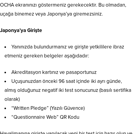
OCHA ekranınızı göstermeniz gerekecektir. Bu olmadan,
uçağa binemez veya Japonya’ya giremezsiniz.
Japonya’ya Girişte
Yanınızda bulundurmanız ve girişte yetkililere ibraz
etmeniz gereken belgeler aşağıdadır:
Akreditasyon kartınız ve pasaportunuz
Uçuşunuzdan önceki 96 saat içinde iki ayrı günde,
almış olduğunuz negatif iki test sonucunuz (basılı sertifika
olarak)
“Written Pledge” (Yazılı Güvence)
“Questionnaire Web” QR Kodu
Havalimanına girişte yapılacak yeni bir test için hazır olun ve