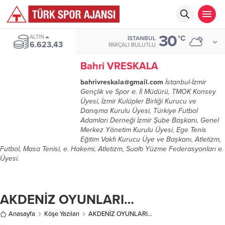
Betpasgiris.vip
restbetgiris.co
betpastakip.com
restbet.com
30
ALTIN
°C
betpas.com
İSTANBUL
6.623,43
PARÇALI BULUTLU
restbettakip.com
güvenilir
casino
Bahri VRESKALA
siteleri
casino
bahrivreskala@gmail.com
İstanbul-İzmir
siteleri
Gençlik ve Spor e. İl Müdürü, TMOK Konsey
canlı
Üyesi, İzmir Kulüpler
Birliği Kurucu ve
casino
Danışma Kurulu Üyesi, Türkiye Futbol
siteleri
Adamları Derneği İzmir
Şube Başkanı, Genel
deneme
Merkez Yönetim Kurulu Üyesi, Ege Tenis
bonusu
Eğitim Vakfı
Kurucu Üye ve Başkanı, Atletizm,
veren
Futbol, Masa Tenisi, e. Hakemi, Atletizm, Sualtı
Yüzme Federasyonları e.
siteler
Üyesi.
AKDENİZ OYUNLARI…
Anasayfa
Köşe Yazıları
AKDENİZ OYUNLARI…