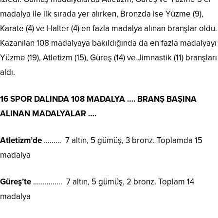
madalya ile ilk sırada yer alırken, Bronzda ise Yüzme (9),
Karate (4) ve Halter (4) en fazla madalya alınan branşlar oldu.
Kazanılan 108 madalyaya bakıldığında da en fazla madalyayı
Yüzme (19), Atletizm (15), Güreş (14) ve Jimnastik (11) branşları
aldı.
16 SPOR DALINDA 108 MADALYA ….
BRANŞ BAŞINA
ALINAN MADALYALAR ….
Atletizm’de
……… 7 altın, 5 gümüş, 3 bronz. Toplamda 15
madalya
Güreş’te
…………… 7 altın, 5 gümüş, 2 bronz. Toplam 14
madalya