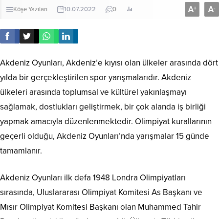
A
A
+
-
Köşe Yazıları
10.07.2022
0
Akdeniz Oyunları, Akdeniz’e kıyısı olan ülkeler arasında dört
yılda bir gerçekleştirilen spor yarışmalarıdır. Akdeniz
ülkeleri arasında toplumsal ve kültürel yakınlaşmayı
sağlamak, dostlukları geliştirmek, bir çok alanda iş birliği
yapmak amacıyla düzenlenmektedir. Olimpiyat kurallarının
geçerli olduğu, Akdeniz Oyunları’nda yarışmalar 15 günde
tamamlanır.
Akdeniz Oyunları ilk defa 1948 Londra Olimpiyatları
sırasında, Uluslararası Olimpiyat Komitesi As Başkanı ve
Mısır Olimpiyat Komitesi Başkanı olan Muhammed Tahir