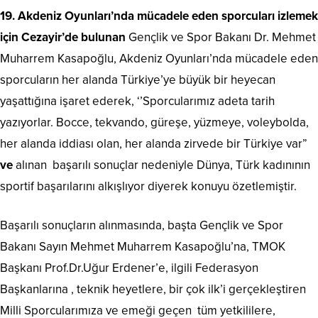
19. Akdeniz Oyunları’nda mücadele eden sporcuları izlemek
için Cezayir’de bulunan
Gençlik ve Spor Bakanı Dr. Mehmet
Muharrem Kasapoğlu, Akdeniz Oyunları’nda mücadele eden
sporcuların her alanda Türkiye’ye büyük bir heyecan
yaşattığına işaret ederek, ‘’Sporcularımız adeta tarih
yazıyorlar. Bocce, tekvando, güreşe, yüzmeye, voleybolda,
her alanda iddiası olan, her alanda zirvede bir Türkiye var”
ve
alınan başarılı sonuçlar nedeniyle Dünya, Türk kadınının
sportif başarılarını alkışlıyor diyerek konuyu özetlemiştir.
Başarılı sonuçların alınmasında, başta Gençlik ve Spor
Bakanı Sayın Mehmet Muharrem Kasapoğlu’na, TMOK
Başkanı Prof.Dr.Uğur Erdener’e, ilgili Federasyon
Başkanlarına , teknik heyetlere, bir çok ilk’i gerçekleştiren
Milli Sporcularımıza ve emeği geçen tüm yetkililere,