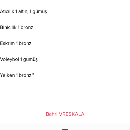
Atıcılık 1 altın, 1 gümüş
Binicilik 1 bronz
Eskrim 1 bronz
Voleybol 1 gümüş
Yelken 1 bronz.”
Bahri VRESKALA