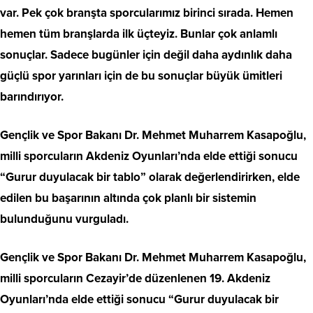
var. Pek çok branşta sporcularımız birinci sırada. Hemen
hemen tüm branşlarda ilk üçteyiz. Bunlar çok anlamlı
sonuçlar. Sadece bugünler için değil daha aydınlık daha
güçlü spor yarınları için de bu sonuçlar büyük ümitleri
barındırıyor.
Gençlik ve Spor Bakanı Dr. Mehmet Muharrem Kasapoğlu,
milli sporcuların Akdeniz Oyunları’nda elde ettiği sonucu
“Gurur duyulacak bir tablo” olarak değerlendirirken, elde
edilen bu başarının altında çok planlı bir sistemin
bulunduğunu vurguladı.
Gençlik ve Spor Bakanı Dr. Mehmet Muharrem Kasapoğlu,
milli sporcuların Cezayir’de düzenlenen 19. Akdeniz
Oyunları’nda elde ettiği sonucu “Gurur duyulacak bir