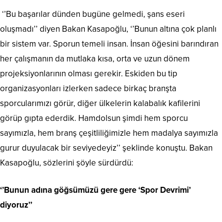
‘’Bu başarılar dünden bugüne gelmedi, şans eseri
oluşmadı’’ diyen Bakan Kasapoğlu, ‘’Bunun altına çok planlı
bir sistem var. Sporun temeli insan. İnsan öğesini barındıran
her çalışmanın da mutlaka kısa, orta ve uzun dönem
projeksiyonlarının olması gerekir. Eskiden bu tip
organizasyonları izlerken sadece birkaç branşta
sporcularımızı görür, diğer ülkelerin kalabalık kafilerini
görüp gıpta ederdik. Hamdolsun şimdi hem sporcu
sayımızla, hem branş çeşitliliğimizle hem madalya sayımızla
gurur duyulacak bir seviyedeyiz’’ şeklinde konuştu. Bakan
Kasapoğlu, sözlerini şöyle sürdürdü:
‘’Bunun adına göğsümüzü gere gere ‘Spor Devrimi’
diyoruz’’