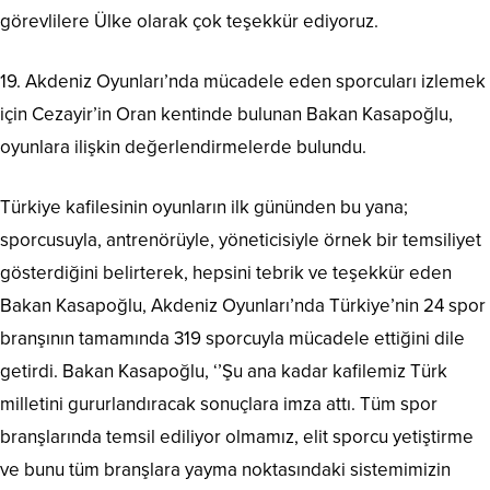
görevlilere Ülke olarak çok teşekkür ediyoruz.
19. Akdeniz Oyunları’nda mücadele eden sporcuları izlemek
için Cezayir’in Oran kentinde bulunan Bakan Kasapoğlu,
oyunlara ilişkin değerlendirmelerde bulundu.
Türkiye kafilesinin oyunların ilk gününden bu yana;
sporcusuyla, antrenörüyle, yöneticisiyle örnek bir temsiliyet
gösterdiğini belirterek, hepsini tebrik ve teşekkür eden
Bakan Kasapoğlu, Akdeniz Oyunları’nda Türkiye’nin 24 spor
branşının tamamında 319 sporcuyla mücadele ettiğini dile
getirdi. Bakan Kasapoğlu, ‘’Şu ana kadar kafilemiz Türk
milletini gururlandıracak sonuçlara imza attı. Tüm spor
branşlarında temsil ediliyor olmamız, elit sporcu yetiştirme
ve bunu tüm branşlara yayma noktasındaki sistemimizin