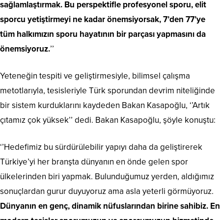
sağlamlaştırmak. Bu perspektifle profesyonel sporu, elit
sporcu yetiştirmeyi ne kadar önemsiyorsak, 7’den 77’ye
tüm halkımızın sporu hayatının bir parçası yapmasını da
önemsiyoruz.
’’
Yeteneğin tespiti ve geliştirmesiyle, bilimsel çalışma
metotlarıyla, tesisleriyle Türk sporundan devrim niteliğinde
bir sistem kurduklarını kaydeden Bakan Kasapoğlu, ‘’Artık
çıtamız çok yüksek’’ dedi. Bakan Kasapoğlu, şöyle konuştu:
‘’Hedefimiz bu sürdürülebilir yapıyı daha da geliştirerek
Türkiye’yi her branşta dünyanın en önde gelen spor
ülkelerinden biri yapmak. Bulunduğumuz yerden, aldığımız
sonuçlardan gurur duyuyoruz ama asla yeterli görmüyoruz.
Dünyanın en genç, dinamik nüfuslarından birine sahibiz. En