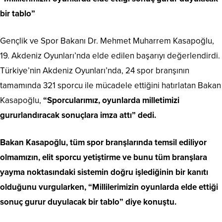
bir tablo”
Gençlik ve Spor Bakanı Dr. Mehmet Muharrem Kasapoğlu,
19. Akdeniz Oyunları’nda elde edilen başarıyı değerlendirdi.
Türkiye’nin Akdeniz Oyunları’nda, 24 spor branşının
tamamında 321 sporcu ile mücadele ettiğini hatırlatan Bakan
Kasapoğlu,
“Sporcularımız, oyunlarda milletimizi
gururlandıracak sonuçlara imza attı” dedi.
Bakan Kasapoğlu, tüm spor branşlarında temsil ediliyor
olmamızın, elit sporcu yetiştirme ve bunu tüm branşlara
yayma noktasındaki sistemin doğru işlediğinin bir kanıtı
olduğunu vurgularken, “Millilerimizin oyunlarda elde ettiği
sonuç gurur duyulacak bir tablo” diye konuştu.