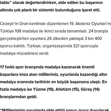
tablo” olarak değerlendirirken, elde edilen bu başarının
altında çok planlı bir sistemin bulunduğuna işaret etti.
Cezeyir’in Oran kentinde düzenlenen 19. Akdeniz Oyunları’nı
Türkiye 108 madalya ile ikinci sırada tamamladı. 24 branşta
gerçekleştirilen oyunlara 26 ülkeden yaklaşık 3 bin 400
sporcu katıldı. Türkiye, organizasyonda 321 sporcuyla
madalya mücadelesi verdi.
17 farklı spor branşında madalya kazanarak önemli
başarılara imza atan millilerimiz, oyunlarda kazandığı altın
madalya oranında tarihinin en büyük başarısına ulaştı. En
fazla madalya ise Yüzme (19), Atletizm (15), Güreş (14)
branşlarından geldi.
“Millilerimizin oyunlarda elde ettiği sonuç gurur duyulacak