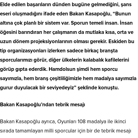
Elde edilen başarıların dünden bugüne gelmediğini, şans
eseri oluşmadığını ifade eden Bakan Kasapoğlu, “Bunun
altına çok planlı bir sistem var. Sporun temeli insan. İnsan
öğesini barındıran her çalışmanın da mutlaka kısa, orta ve
uzun dönem projeksiyonlarının olması gerekir. Eskiden bu
tip organizasyonları izlerken sadece birkaç branşta
sporcularımızı görür, diğer ülkelerin kalabalık kafilelerini
görüp gıpta ederdik. Hamdolsun şimdi hem sporcu
sayımızla, hem branş çeşitliliğimizle hem madalya sayımızla
gurur duyulacak bir seviyedeyiz” şeklinde konuştu.
Bakan Kasapoğlu’ndan tebrik mesajı
Bakan Kasapoğlu ayrıca, Oyunları 108 madalya ile ikinci
sırada tamamlayan milli sporcular için bir de tebrik mesajı