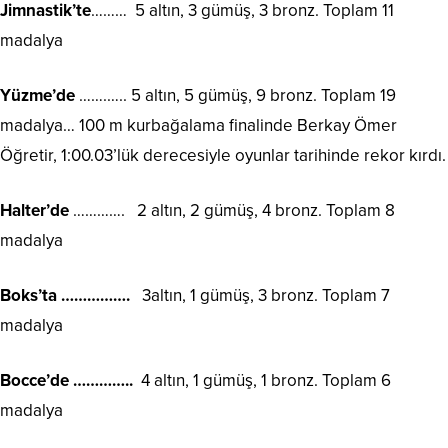
Jimnastik’te
……… 5 altın, 3 gümüş, 3 bronz. Toplam 11
madalya
Yüzme’de
…….….. 5 altın, 5 gümüş, 9 bronz. Toplam 19
madalya… 100 m kurbağalama finalinde Berkay Ömer
Öğretir, 1:00.03’lük derecesiyle oyunlar tarihinde rekor kırdı.
Halter’de
…………. 2 altın, 2 gümüş, 4 bronz. Toplam 8
madalya
Boks’ta …………….
3altın, 1 gümüş, 3 bronz. Toplam 7
madalya
Bocce’de …………..
4 altın, 1 gümüş, 1 bronz. Toplam 6
madalya