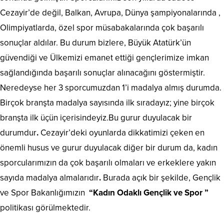
Cezayir’de değil, Balkan, Avrupa, Dünya şampiyonalarında ,
Olimpiyatlarda, özel spor müsabakalarında çok başarılı
sonuçlar aldılar. Bu durum bizlere, Büyük Atatürk’ün
güvendiği ve Ülkemizi emanet ettiği gençlerimize imkan
sağlandığında başarılı sonuçlar alınacağını göstermiştir.
Neredeyse her 3 sporcumuzdan 1’i madalya almış durumda.
Birçok branşta madalya sayısında ilk sıradayız; yine birçok
branşta ilk üçün içerisindeyiz.Bu gurur duyulacak bir
durumdur
.
Cezayir’deki oyunlarda dikkatimizi çeken en
önemli husus ve gurur duyulacak diğer bir durum da, kadın
sporcularımızın da çok başarılı olmaları ve erkeklere yakın
sayıda madalya almalarıdır
.
Burada açık bir şekilde, Gençlik
ve Spor Bakanlığımızın
“Kadın Odaklı Gençlik ve Spor ”
politikası görülmektedir.