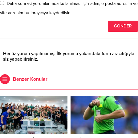
Daha sonraki yorumlarımda kullanılması için adım, e-posta adresim ve
site adresim bu tarayıcıya kaydedilsin.
Henüz yorum yapılmamış. İlk yorumu yukarıdaki form aracılığıyla
siz yapabilirsiniz.
Benzer Konular