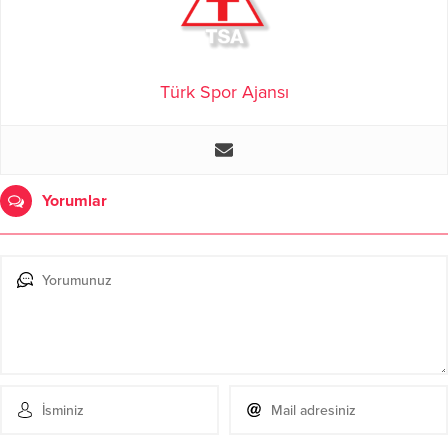
Türk Spor Ajansı
Yorumlar