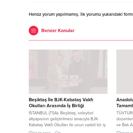
Henüz yorum yapılmamış. İlk yorumu yukarıdaki form ar
Benzer Konular
Beşiktaş İle BJK-Kabataş Vakfı
Anadolu 
Okulları Arasında İş Birliği
Tamaml
İSTANBUL (TSA)- Beşiktaş, voleybol
TÜVTÜRK’
altyapısının geliştirilmesi amacıyla BJK-
düzenlen
Kabataş Vakfı Okulları ile uzun vadeli bir iş
ve Batı 
birliğine gitti. Anlaşma; Beşiktaş Kulübü
beşinci d