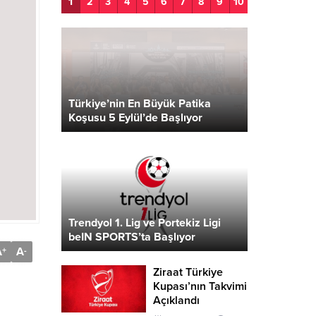
1
2
3
4
5
6
7
8
9
10
Türkiye’nin En Büyük Patika
Koşusu 5 Eylül’de Başlıyor
Trendyol 1. Lig ve Portekiz Ligi
beIN SPORTS’ta Başlıyor
A
A
+
-
Ziraat Türkiye
Kupası’nın Takvimi
Açıklandı