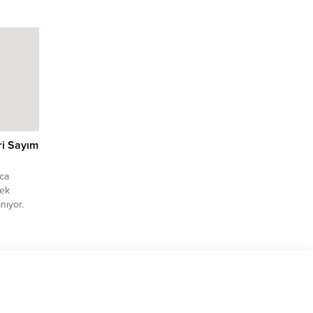
l
QNB
syonu
lk Padel
ım
ri Sayım
uca
cek
nıyor.
i
estival,
tırken
cuk
enkli
 (TSA)-