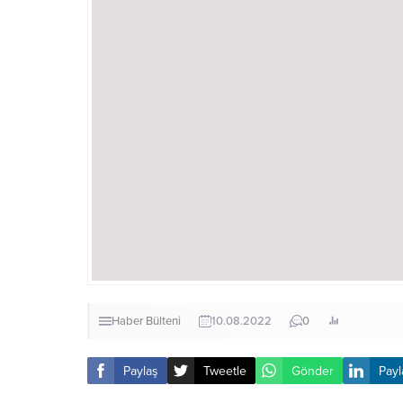
Haber Bülteni
10.08.2022
0
Paylaş
Tweetle
Gönder
Payl