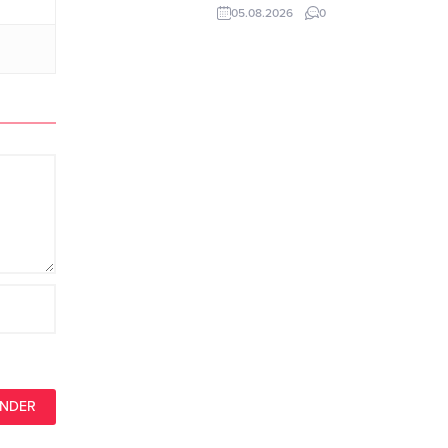
05.08.2026
0