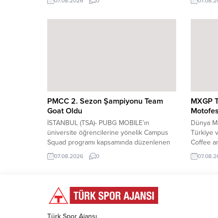
07.08.2026
0
07.08.2
Saymanı ve Voleybol Faaliyetlerinden
Katılımcıl
Sorumlu Yönetim Kurulu Üyesi Çağatay
sorumlulu
Abraş ile BJK-Kabataş Vakfı Okulları
DENİZLİ 
Yönetim Kurulu Başkanı Hasan Anıl
Bakanlığı
Cansızoğlu’nun katılımıyla imzalandı. İş
destekler
birliği kapsamında, A Takım dışındaki
Dostluk R
voleybol altyapı...
İstanbul
başlayan ra
PMCC 2. Sezon Şampiyonu Team
MXGP T
Goat Oldu
Motofes
İSTANBUL (TSA)- PUBG MOBILE’ın
Dünya M
üniversite öğrencilerine yönelik Campus
Türkiye 
Squad programı kapsamında düzenlenen
Coffee ar
PUBG MOBILE Campus Championship’ın
imzalandı
07.08.2026
0
07.08.2
(PMCC) ikinci sezonu tamamlandı.
dokuzun
Türkiye’nin en yüksek ödül havuzlu
organizas
üniversite espor turnuvasında, 1-2 Ağustos
alacak.
tarihlerinde oynanan Büyük Finallere Team
Dünyanın
Goat damga vurdu. Rakiplerini geride
sporcular
bırakan ekip, PMCC ikinci sezon
MXGP Tür
Türk Spor Ajansı