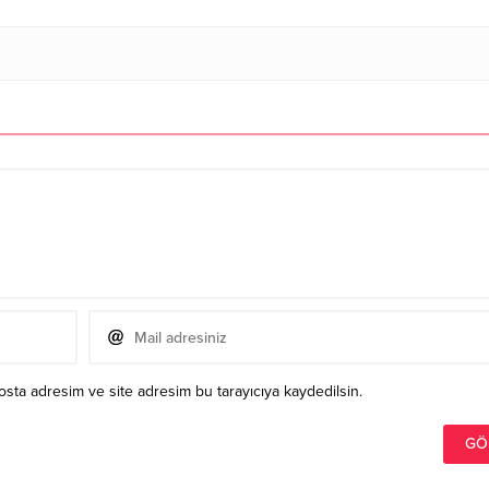
osta adresim ve site adresim bu tarayıcıya kaydedilsin.