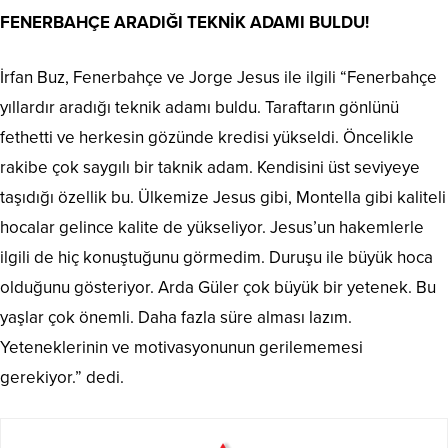
FENERBAHÇE ARADIĞI TEKNİK ADAMI BULDU!
İrfan Buz, Fenerbahçe ve Jorge Jesus ile ilgili “Fenerbahçe
yıllardır aradığı teknik adamı buldu. Taraftarın gönlünü
fethetti ve herkesin gözünde kredisi yükseldi. Öncelikle
rakibe çok saygılı bir taknik adam. Kendisini üst seviyeye
taşıdığı özellik bu. Ülkemize Jesus gibi, Montella gibi kaliteli
hocalar gelince kalite de yükseliyor. Jesus’un hakemlerle
ilgili de hiç konuştuğunu görmedim. Duruşu ile büyük hoca
olduğunu gösteriyor. Arda Güler çok büyük bir yetenek. Bu
yaşlar çok önemli. Daha fazla süre alması lazım.
Yeteneklerinin ve motivasyonunun gerilememesi
gerekiyor.” dedi.