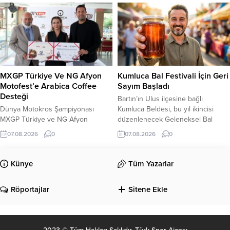
Çift Erkekler kategorilerindeki
(PMCC) ikinci sezonu tamamlandı.
organizasyon, 13 Ağustos’taki final
Türkiye’nin en yüksek ödül havuzlu
karşılaşmaları ve ödül töreniyle
üniversite espor turnuvasında, 1-2
tamamlanacak. İSTANBUL (TSA)-
Ağustos tarihlerinde oynanan
QNB Türkiye ile Türkiye Tenis
Büyük Finallere Team Goat damga
Federasyonu (TTF) iş birliğinde
vurdu. Rakiplerini geride bırakan
düzenlenecek ilk Padel Türkiye
ekip, PMCC ikinci sezon
MXGP Türkiye Ve NG Afyon
Kumluca Bal Festivali İçin Geri
Şampiyonası için geri sayım başladı.
şampiyonluğuna ulaştı. Profesyonel
Motofest’e Arabica Coffee
Sayım Başladı
İstanbul...
Espor Sahnesine...
Desteği
Bartın’ın Ulus ilçesine bağlı
Dünya Motokros Şampiyonası
Kumluca Beldesi, bu yıl ikincisi
MXGP Türkiye ve NG Afyon
düzenlenecek Geleneksel Bal
Motofest ile Arabica Coffee
Festivali’ne hazırlanıyor. Zengin
07.08.2026
0
07.08.2026
0
arasında iş birliği anlaşması
orman varlığı ve doğal bitki
imzalandı. Arabica Coffee, bu yıl
örtüsüyle arıcılık için elverişli bir
dokuzuncu kez düzenlenecek
coğrafyaya sahip olan Kumluca’da
Künye
Tüm Yazarlar
organizasyonların destekçileri
festival, bölgenin kendine özgü
arasında yer alacak.
balını tanıtırken konserlerden halk
Röportajlar
Sitene Ekle
AFYONKARAHİSAR (TSA)-
oyunlarına, çocuk etkinliklerinden
Dünyanın önde gelen motokros
çekilişlere kadar renkli görüntülere
sporcularını Türkiye’de
sahne olacak. BARTIN (TSA)-
buluşturacak MXGP Türkiye, bu yıl
Bartın’ın doğal...