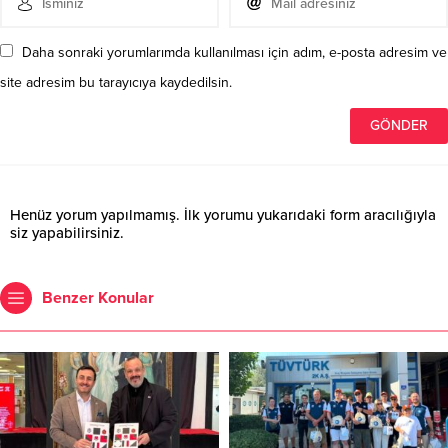
Daha sonraki yorumlarımda kullanılması için adım, e-posta adresim ve
site adresim bu tarayıcıya kaydedilsin.
Henüz yorum yapılmamış. İlk yorumu yukarıdaki form aracılığıyla
siz yapabilirsiniz.
Benzer Konular