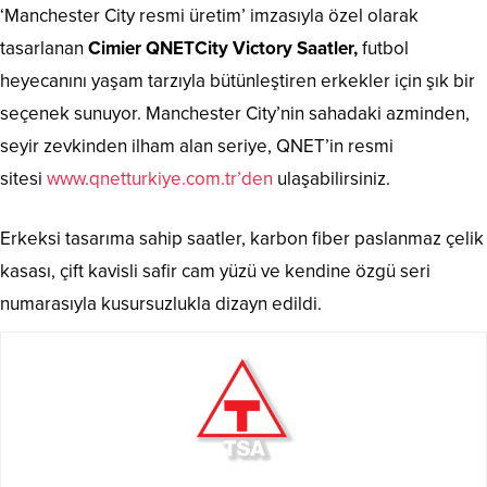
‘Manchester City resmi üretim’ imzasıyla özel olarak
tasarlanan
Cimier QNETCity Victory Saatler,
futbol
heyecanını yaşam tarzıyla bütünleştiren erkekler için şık bir
seçenek sunuyor. Manchester City’nin sahadaki azminden,
seyir zevkinden ilham alan seriye, QNET’in resmi
sitesi
www.qnetturkiye.com.tr’den
ulaşabilirsiniz.
Erkeksi tasarıma sahip saatler, karbon fiber paslanmaz çelik
kasası, çift kavisli safir cam yüzü ve kendine özgü seri
numarasıyla kusursuzlukla dizayn edildi.