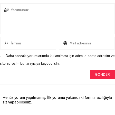
Daha sonraki yorumlarımda kullanılması için adım, e-posta adresim ve
site adresim bu tarayıcıya kaydedilsin.
Henüz yorum yapılmamış. İlk yorumu yukarıdaki form aracılığıyla
siz yapabilirsiniz.