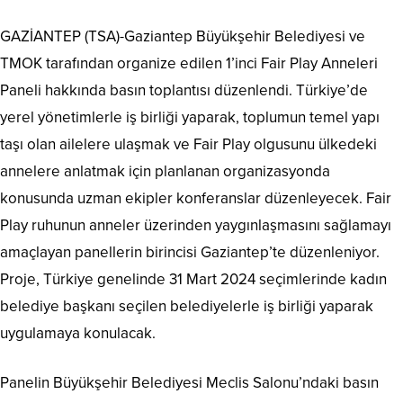
GAZİANTEP (TSA)-Gaziantep Büyükşehir Belediyesi ve
TMOK tarafından organize edilen 1’inci Fair Play Anneleri
Paneli hakkında basın toplantısı düzenlendi. Türkiye’de
yerel yönetimlerle iş birliği yaparak, toplumun temel yapı
taşı olan ailelere ulaşmak ve Fair Play olgusunu ülkedeki
annelere anlatmak için planlanan organizasyonda
konusunda uzman ekipler konferanslar düzenleyecek. Fair
Play ruhunun anneler üzerinden yaygınlaşmasını sağlamayı
amaçlayan panellerin birincisi Gaziantep’te düzenleniyor.
Proje, Türkiye genelinde 31 Mart 2024 seçimlerinde kadın
belediye başkanı seçilen belediyelerle iş birliği yaparak
uygulamaya konulacak.
Panelin Büyükşehir Belediyesi Meclis Salonu’ndaki basın