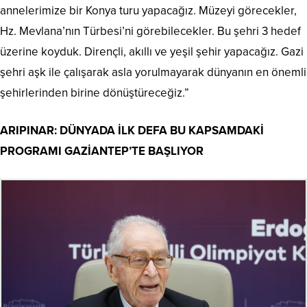
annelerimize bir Konya turu yapacağız. Müzeyi görecekler,
Hz. Mevlana’nın Türbesi’ni görebilecekler. Bu şehri 3 hedef
üzerine koyduk. Dirençli, akıllı ve yeşil şehir yapacağız. Gazi
şehri aşk ile çalışarak asla yorulmayarak dünyanın en önemli
şehirlerinden birine dönüştüreceğiz.”
ARIPINAR: DÜNYADA İLK DEFA BU KAPSAMDAKİ
PROGRAMI GAZİANTEP’TE BAŞLIYOR