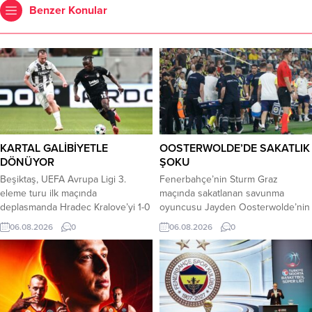
Benzer Konular
KARTAL GALİBİYETLE
OOSTERWOLDE’DE SAKATLIK
DÖNÜYOR
ŞOKU
Beşiktaş, UEFA Avrupa Ligi 3.
Fenerbahçe’nin Sturm Graz
eleme turu ilk maçında
maçında sakatlanan savunma
deplasmanda Hradec Kralove’yi 1-0
oyuncusu Jayden Oosterwolde’nin
mağlup ederek rövanş öncesi
arka adale tendonunda kısmi yırtık
06.08.2026
0
06.08.2026
0
önemli bir avantaj elde etti. Siyah-
tespit edildi. Sarı-lacivertli
beyazlı ekip, 10 kişi kaldığı
futbolcunun tedavisine başlanırken,
karşılaşmada Semih Kılıçsoy’un
Hollandalı oyuncunun yaklaşık 4 ila
golüyle galibiyete uzanırken,
6 hafta sahalardan uzak kalması
Avrupa kupalarındaki 100. zaferini
bekleniyor. İSTANBUL (TSA) –
de kutladı. HRADEC KRALOVE
Fenerbahçe, UEFA Şampiyonlar