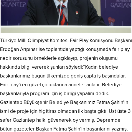
Türkiye Milli Olimpiyat Komitesi Fair Play Komisyonu Başkanı
Erdoğan Arıpınar ise toplantıda yaptığı konuşmada fair play
nedir sorusunu örneklerle açıklayıp, projenin oluşumu
hakkında bilgi vererek şunları söyledi:“Kadın belediye
başkanlarımız bugün ülkemizde geniş çapta iş başındalar.
Fair play’i en güzel çocuklarına anneler anlatır. Belediye
başkanlarıyla program için iş birliği yapalım dedik.
Gaziantep Büyükşehir Belediye Başkanımız Fatma Şahin’in
ismi de proje için hiç itiraz olmadan ilk başta çıktı. Üst üste 3
sefer Gaziantep halkı güvenerek oy vermiş. Depremde
bütün gazeteler Başkan Fatma Şahin’in başarılarını yazmış.