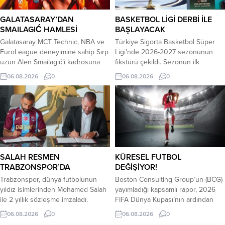
(TSA) – UEFA Avrupa Ligi 3. eleme
Ligi 3. ön eleme turunda Sturm
turu ilk...
Graz ile oynayacağı rövanş maçının
GALATASARAY’DAN
BASKETBOL LİGİ DERBİ İLE
hazırlıklarına ara...
SMAILAGIĆ HAMLESİ
BAŞLAYACAK
Galatasaray MCT Technic, NBA ve
Türkiye Sigorta Basketbol Süper
EuroLeague deneyimine sahip Sırp
Ligi’nde 2026-2027 sezonunun
uzun Alen Smailagić’i kadrosuna
fikstürü çekildi. Sezonun ilk
kattı. Sarı-kırmızılı ekip, son olarak
haftasında Anadolu Efes ile
06.08.2026
0
06.08.2026
0
Virtus Segafredo Bologna forması
Beşiktaş karşı karşıya gelirken, son
giyen 25 yaşındaki oyuncuyla
şampiyon Fenerbahçe
anlaşmaya vardı. İSTANBUL (TSA) –
deplasmanda Bahçeşehir Koleji’ne
Galatasaray MCT Technic, yeni
konuk olacak. İSTANBUL (TSA) –
sezon kadro yapılanması
Türkiye Sigorta Basketbol Süper
kapsamında Sırp uzun Alen
Ligi’nde 2026-2027 sezonunun
Smailagić’i transfer ettiğini açıkladı.
fikstür kura çekimi gerçekleştirildi.
NBA ve EuroLeague’de önemli...
Turkcell Basketbol Gelişim
SALAH RESMEN
KÜRESEL FUTBOL
Merkezi’nde yapılan kura çekimine
TRABZONSPOR’DA
DEĞİŞİYOR!
Türkiye Basketbol...
Trabzonspor, dünya futbolunun
Boston Consulting Group’un (BCG)
yıldız isimlerinden Mohamed Salah
yayımladığı kapsamlı rapor, 2026
ile 2 yıllık sözleşme imzaladı.
FIFA Dünya Kupası’nın ardından
Papara Park’ta binlerce taraftarın
futbol ekonomisini şekillendiren
06.08.2026
0
06.08.2026
0
önünde düzenlenen görkemli
yeni dinamikleri ortaya koydu.