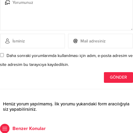
Daha sonraki yorumlarımda kullanılması için adım, e-posta adresim ve
site adresim bu tarayıcıya kaydedilsin.
Henüz yorum yapılmamış. İlk yorumu yukarıdaki form aracılığıyla
siz yapabilirsiniz.
Benzer Konular