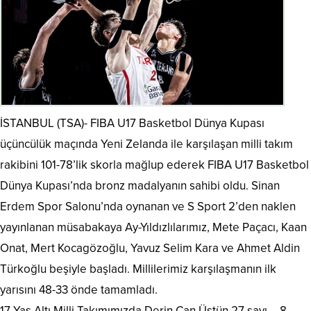
İSTANBUL (TSA)- FIBA U17 Basketbol Dünya Kupası
üçüncülük maçında Yeni Zelanda ile karşılaşan milli takım
rakibini 101-78’lik skorla mağlup ederek FIBA U17 Basketbol
Dünya Kupası’nda bronz madalyanın sahibi oldu. Sinan
Erdem Spor Salonu’nda oynanan ve S Sport 2’den naklen
yayınlanan müsabakaya Ay-Yıldızlılarımız, Mete Paçacı, Kaan
Onat, Mert Kocagözoğlu, Yavuz Selim Kara ve Ahmet Aldin
Türkoğlu beşiyle başladı. Millilerimiz karşılaşmanın ilk
yarısını 48-33 önde tamamladı.
17 Yaş Altı Milli Takımımızda Derin Can Üstün 27 sayı – 8