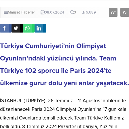
A
A
+
-
Manşet Haberler
08.07.2024
0
6.689
Türkiye Cumhuriyeti’nin Olimpiyat
Oyunları’ndaki yüzüncü yılında, Team
Türkiye 102 sporcu ile Paris 2024’te
ülkemize gurur dolu yeni anlar yaşatacak.
İSTANBUL (TÜRKİYE)- 26 Temmuz – 11 Ağustos tarihlerinde
düzenlenecek Paris 2024 Olimpiyat Oyunları’na 17 gün kala,
ülkemizi Oyunlarda temsil edecek Team Türkiye Kafilemiz
belli oldu. 8 Temmuz 2024 Pazartesi itibarıyla, Yüz Yılın