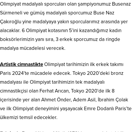
Olimpiyat madalyalı sporcuları olan şampiyonumuz Busenaz
Sürmeneli ve gümüş madalyalı sporcumuz Buse Naz
Çakıroğlu yine madalyaya yakın sporcularımız arasında yer
alacaklar. 6 Olimpiyat kotasının 5’ini kazandığımız kadın
boksörlerimizin yanı sıra, 3 erkek sporcumuz da ringde
madalya mücadelesi verecek.
Artistik cimnastikte
Olimpiyat tarihimizin ilk erkek takımı
Paris 2024’te mücadele edecek. Tokyo 2020’deki bronz
madalyası ile Olimpiyat tarihimizin tek madalyalı
cimnastikçisi olan Ferhat Arıcan, Tokyo 2020’de ilk 8
içerisinde yer alan Ahmet Önder, Adem Asil, İbrahim Çolak
ve ilk Olimpiyat deneyimini yaşayacak Emre Dodanlı Paris’te
ülkemizi temsil edecekler.