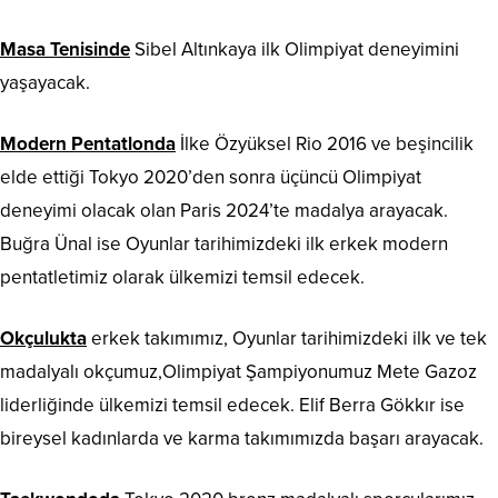
Masa Tenisinde
Sibel Altınkaya ilk Olimpiyat deneyimini
yaşayacak.
Modern Pentatlonda
İlke Özyüksel Rio 2016 ve beşincilik
elde ettiği Tokyo 2020’den sonra üçüncü Olimpiyat
deneyimi olacak olan Paris 2024’te madalya arayacak.
Buğra Ünal ise Oyunlar tarihimizdeki ilk erkek modern
pentatletimiz olarak ülkemizi temsil edecek.
Okçulukta
erkek takımımız, Oyunlar tarihimizdeki ilk ve tek
madalyalı okçumuz,Olimpiyat Şampiyonumuz Mete Gazoz
liderliğinde ülkemizi temsil edecek. Elif Berra Gökkır ise
bireysel kadınlarda ve karma takımımızda başarı arayacak.