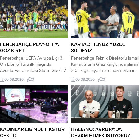
FENERBAHÇE PLAY-OFF’A
KARTAL: HENÜZ YÜZDE
GÖZ KIRPTI
80’DEYİZ
Fenerbahçe, UEFA Avrupa Ligi 3.
Fenerbahçe Teknik Direktörü İsmail
Ön Eleme Turu ilk maçında
Kartal, Sturm Graz karşısında alınan
Avusturya temsilcisi Sturm Graz’ı 2-
2-0’lık galibiyetin ardından takımın
0 mağlup ederek play-off yolunda
henüz tam kapasitesine
05.08.2026
0
05.08.2026
0
önemli bir avantaj yakaladı. Sarı-
ulaşmadığını söyledi. Sarı-lacivertli
lacivertlilere galibiyeti Anderson
teknik adam, “Şu anda yüzde 75-80
Talisca ve yeni transfer Mason
seviyesindeyiz. Daha da
Greenwood’un golleri getirdi.
gelişeceğiz.” dedi. İSTANBUL (TSA)
İSTANBUL (TSA) – UEFA Avrupa
– Fenerbahçe Teknik Direktörü
Ligi 3. Ön Eleme Turu ilk maçında
İsmail Kartal, UEFA Şampiyonlar Ligi
Sturm Graz’ı konuk eden...
3. ön eleme turu ilk maçında Sturm
Graz’ı 2-0...
KADINLAR LİGİNDE FİKSTÜR
ITALIANO: AVRUPA’DA
ÇEKİLDİ
DEVAM ETMEK İSTİYORUZ