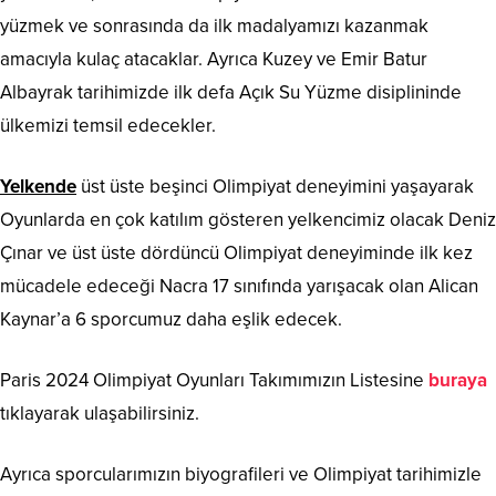
yüzmek ve sonrasında da ilk madalyamızı kazanmak
amacıyla kulaç atacaklar. Ayrıca Kuzey ve Emir Batur
Albayrak tarihimizde ilk defa Açık Su Yüzme disiplininde
ülkemizi temsil edecekler.
Yelkende
üst üste beşinci Olimpiyat deneyimini yaşayarak
Oyunlarda en çok katılım gösteren yelkencimiz olacak Deniz
Çınar ve üst üste dördüncü Olimpiyat deneyiminde ilk kez
mücadele edeceği Nacra 17 sınıfında yarışacak olan Alican
Kaynar’a 6 sporcumuz daha eşlik edecek.
Paris 2024 Olimpiyat Oyunları Takımımızın Listesine
buraya
tıklayarak ulaşabilirsiniz.
Ayrıca sporcularımızın biyografileri ve Olimpiyat tarihimizle