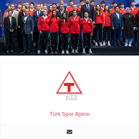
Türk Spor Ajansı