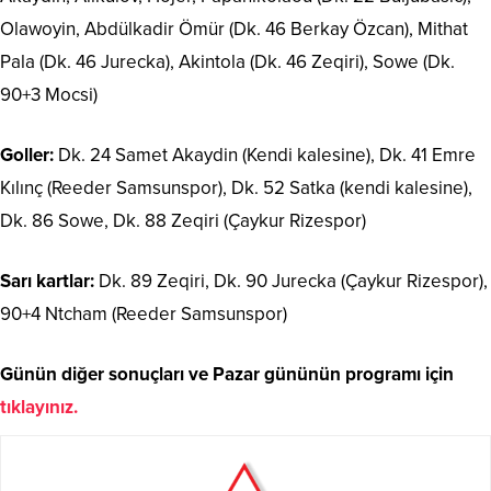
Olawoyin, Abdülkadir Ömür (Dk. 46 Berkay Özcan), Mithat
Pala (Dk. 46 Jurecka), Akintola (Dk. 46 Zeqiri), Sowe (Dk.
90+3 Mocsi)
Goller:
Dk. 24 Samet Akaydin (Kendi kalesine), Dk. 41 Emre
Kılınç (Reeder Samsunspor), Dk. 52 Satka (kendi kalesine),
Dk. 86 Sowe, Dk. 88 Zeqiri (Çaykur Rizespor)
Sarı kartlar:
Dk. 89 Zeqiri, Dk. 90 Jurecka (Çaykur Rizespor),
90+4 Ntcham (Reeder Samsunspor)
Günün diğer sonuçları ve Pazar gününün programı için
tıklayınız.