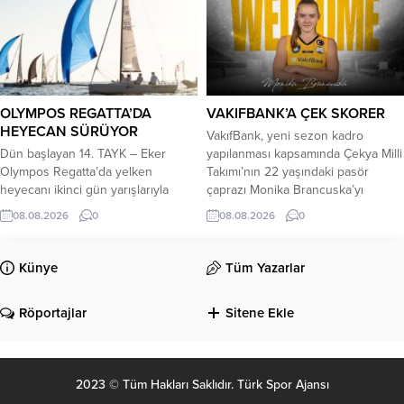
karşılaşmada çift sarı kartla ihraç
yaşadığı uyuşmazlıklarda toplam 4
edildi. İSTANBUL (TSA)- Galatasaray,
milyon 271 bin 903 lira 32 kuruş
yeni sezon hazırlıkları kapsamında
fesih tazminatına hükmetti.
Villarreal ile karşı karşıya geldi. Ali
İSTANBUL (TSA)- TFF Tahkim
Sami Yen Spor Kompleksi RAMS
Kurulu’nun 7 Ağustos 2026 tarihli
Park’ta oynanan mücadeleyi
toplantısında aldığı kararlar
OLYMPOS REGATTA’DA
VAKIFBANK’A ÇEK SKORER
İspanyol temsilcisi...
açıklandı....
HEYECAN SÜRÜYOR
VakıfBank, yeni sezon kadro
Dün başlayan 14. TAYK – Eker
yapılanması kapsamında Çekya Milli
Olympos Regatta’da yelken
Takımı’nın 22 yaşındaki pasör
heyecanı ikinci gün yarışlarıyla
çaprazı Monika Brancuska’yı
devam etti. Kalamış açıklarında
transfer etti. Genç oyuncu, son iki
08.08.2026
0
08.08.2026
0
gerçekleştirilen J70
sezonda Çekya ve Almanya
mücadelesinde Team Nautique
liglerinde en skorer oyuncu olmayı
Yachting, üst üste ikinci gün genel
başardı. İSTANBUL (TSA)- Yeni
Künye
Tüm Yazarlar
klasman liderliğini korudu.
sezon öncesi kadrosunu
İSTANBUL (TSA)- Türkiye Açıkdeniz
güçlendirmeyi sürdüren VakıfBank,
Röportajlar
Sitene Ekle
Yarış Kulübü (TAYK), Türkiye Yelken
Çekya Milli Takımı oyuncusu
Federasyonu ve Eker Süt Ürünleri
Monika Brancuska’yı renklerine
iş birliğiyle düzenlenen 14. TAYK...
bağladı. 19 Kasım...
2023 © Tüm Hakları Saklıdır. Türk Spor Ajansı