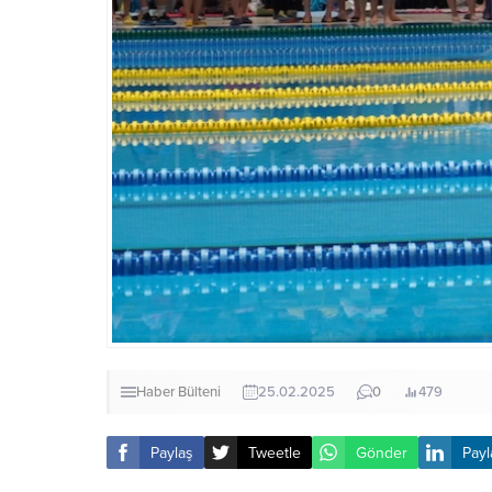
Haber Bülteni
25.02.2025
0
479
Paylaş
Tweetle
Gönder
Payl