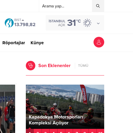
31
BIST
°C
İSTANBUL
13.798,82
AÇIK
Röportajlar
Künye
Son Eklenenler
TÜMÜ
rı
14. TAYK – Eker Olympos Regatta
Red Bull S
Başlıyor
Kapadokya’