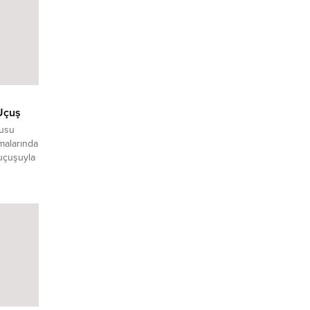
Uçuş
cusu
malarında
 uçuşuyla
 Yaklaşık
ak hava
aatte
ların
rasında
etre