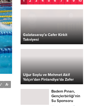
2
1
3
4
5
6
7
8
9
10
Galatasaray’a Cafer Kirkit
Takviyesi
Uğur Soylu ve Mehmet Akif
Yalçın’dan Finlandiya’da Zafer
A
A
+
-
Badem Pınarı,
Gençlerbirliği’nin
Su Sponsoru