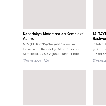
Kapadokya Motorsporları Kompleksi
14. TAY
Açılıyor
Başlıyo
NEVŞEHİR (TSA)-Nevşehir’de yapımı
İSTANBUL
tamamlanan Kapadokya Motor Sporları
yelken h
Kompleksi, 07-08 Ağustos tarihlerinde
– Eker O
MOTUL 2026 Türkiye Karting Şampiyonası
Kalamış a
06.08.2026
0
06.08.
4. ayak yarışları ile ilk resmi
yarışları
organizasyonuna ev sahipliği yapmaya
Ağustos’a
hazırlanıyor. Motul, Spor Toto ve Nevşehir
parkurlar
Belediyesi katkılarıyla Başkent Turing Spor
getirecek
Kulübü tarafından düzenlenecek olan
(TAYK), 
organizasyon Micro, Mini, Junior ve senior
Eker Süt Ü
kategorilerinde 50 sporcunun...