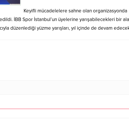
Keyifli mücadelelere sahne olan organizasyonda
ildi. İBB Spor İstanbul’un üyelerine yarışabilecekleri bir al
cıyla düzenlediği yüzme yarışları, yıl içinde de devam edece