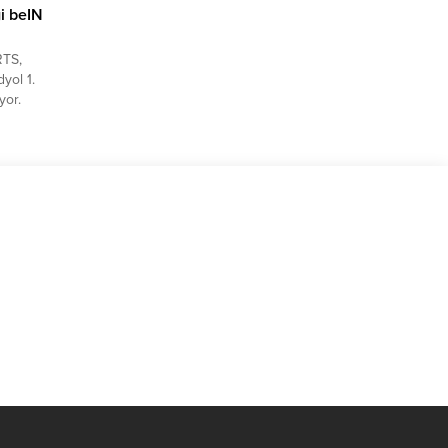
gi beIN
RTS,
yol 1.
yor.
maçı 7
 Manisa
n,
ğustos
ng Lizbon
 (TSA)...