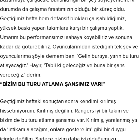
durumda da çalışma fırsatımızın olduğu bir süreç oldu.
Geçtiğimiz hafta hem defansif blokları çalışabildiğimiz,
yüksek baskı yapan takımlara karşı bir çalışma yaptık.
Umarım bu performansımızı sahaya koyabiliriz ve sonuna
kadar da götürebiliriz. Oyuncularımdan istediğim tek şey ve
oyuncularıma şöyle demem ben; ‘Gelin buraya, yarın bu turu
atlayacağız.’ Hayır, ‘Tabii ki geleceğiz ve buna bir şans
vereceğiz.’ derim.
“BİZİM BU TURU ATLAMA ŞANSIMIZ VAR!”
Geçtiğimiz haftaki sonuçtan sonra kendimi kırılmış
hissetmiyorum. Kırılmış değilim. Rangers iyi bir takım ve
bizim de bu turu atlama şansımız var. Kırılmış, yaralanmış ya
da ‘intikam alacağım, onlara gösterelim’ gibi bir duygu
içinde değilim. Sadece bizim daha iyi olduğumuzu