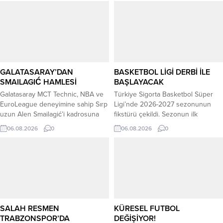
beyazlı ekip, 10 kişi kaldığı
futbolcunun tedavisine başlanırken,
karşılaşmada Semih Kılıçsoy’un
Hollandalı oyuncunun yaklaşık 4 ila
golüyle galibiyete uzanırken,
6 hafta sahalardan uzak kalması
Avrupa kupalarındaki 100. zaferini
bekleniyor. İSTANBUL (TSA) –
de kutladı. HRADEC KRALOVE
Fenerbahçe, UEFA Şampiyonlar
(TSA) – UEFA Avrupa Ligi 3. eleme
Ligi 3. ön eleme turunda Sturm
turu ilk...
Graz ile oynayacağı rövanş maçının
GALATASARAY’DAN
BASKETBOL LİGİ DERBİ İLE
hazırlıklarına ara...
SMAILAGIĆ HAMLESİ
BAŞLAYACAK
Galatasaray MCT Technic, NBA ve
Türkiye Sigorta Basketbol Süper
EuroLeague deneyimine sahip Sırp
Ligi’nde 2026-2027 sezonunun
uzun Alen Smailagić’i kadrosuna
fikstürü çekildi. Sezonun ilk
kattı. Sarı-kırmızılı ekip, son olarak
haftasında Anadolu Efes ile
06.08.2026
0
06.08.2026
0
Virtus Segafredo Bologna forması
Beşiktaş karşı karşıya gelirken, son
giyen 25 yaşındaki oyuncuyla
şampiyon Fenerbahçe
anlaşmaya vardı. İSTANBUL (TSA) –
deplasmanda Bahçeşehir Koleji’ne
Galatasaray MCT Technic, yeni
konuk olacak. İSTANBUL (TSA) –
sezon kadro yapılanması
Türkiye Sigorta Basketbol Süper
kapsamında Sırp uzun Alen
Ligi’nde 2026-2027 sezonunun
Smailagić’i transfer ettiğini açıkladı.
fikstür kura çekimi gerçekleştirildi.
NBA ve EuroLeague’de önemli...
Turkcell Basketbol Gelişim
SALAH RESMEN
KÜRESEL FUTBOL
Merkezi’nde yapılan kura çekimine
TRABZONSPOR’DA
DEĞİŞİYOR!