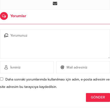
Yorumlar
Daha sonraki yorumlarımda kullanılması için adım, e-posta adresim ve
site adresim bu tarayıcıya kaydedilsin.