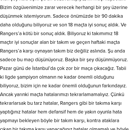
Bizim özgüvenimize zarar verecek herhangi bir şey üzerine
düşünmek istemiyorum. Sadece önümüzde bir 90 dakika
daha olduğunu biliyoruz ve son 18 maçta iyi sonuç aldık. Ve
Rangers’a kötü bir sonuç aldık. Biliyoruz ki takımımız 18
maçtır iyi sonuçlar alan bir takım ve geçen haftaki maçta
Rangers’a karşı oynayan takım biz değiliz aslında. Şu anda
sadece bu maçı düşünüyoruz. Başka bir şey düşünmüyoruz.
Pazar günü de İstanbul’da çok zor bir maça çıkacağız. Tabii
ki ligde şampiyon olmanın ne kadar önemli olduğunu
biliyoruz, bizim için ne kadar önemli olduğunun farkındayız.
Ancak yarınki maçta hatalarımızı tekrarlamamalıyız. Çünkü
tekrarlarsak bu tarz hatalar, Rangers gibi bir takıma karşı
yaptığınız hatalar hem defansif hem de yakın oyunla hata
yapmayı bekleyen böyle bir takım karşı, kontra ataklara
çıkan bir takıma karşı yapacağınız hatalar olmamalı ve böyle