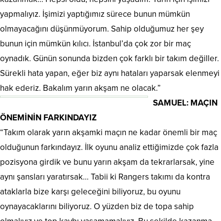
yapmalıyız. İşimizi yaptığımız sürece bunun mümkün
olmayacağını düşünmüyorum. Sahip olduğumuz her şey
bunun için mümkün kılıcı. İstanbul’da çok zor bir maç
oynadık. Günün sonunda bizden çok farklı bir takım değiller.
Sürekli hata yapan, eğer biz aynı hataları yaparsak elenmeyi
hak ederiz. Bakalım yarın akşam ne olacak.”
SAMUEL: MAÇIN
ÖNEMİNİN FARKINDAYIZ
“Takım olarak yarın akşamki maçın ne kadar önemli bir maç
olduğunun farkındayız. İlk oyunu analiz ettiğimizde çok fazla
pozisyona girdik ve bunu yarın akşam da tekrarlarsak, yine
aynı şansları yaratırsak… Tabii ki Rangers takımı da kontra
ataklarla bize karşı geleceğini biliyoruz, bu oyunu
oynayacaklarını biliyoruz. O yüzden biz de topa sahip