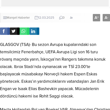
A
A
+
-
Manşet Haberler
12.03.2025
0
GLASGOV (TSA)- Bu sezon Avrupa kupalarındaki son
temsilcimiz Fenerbahçe, UEFA Avrupa Ligi son 16 turu
rövanş maçında yarın, İskoçya’nın Rangers takımına konuk
olacak. Ibrox Stadı’nda oynanacak ve TSİ 23.00’te
başlayacak müsabakayı Norveçli hakem Espen Eskas
yönetecek. Eskas’ın yardımcılıklarını vatandaşları Jan Erik
Engan ve Isaak Elias Bashevkin yapacak. Mücadelenin
dördüncü hakemi ise Rohit Saggi olacak.
Maçta Hollandalı Pol van Boekel VAR, Almanya’dan Christian