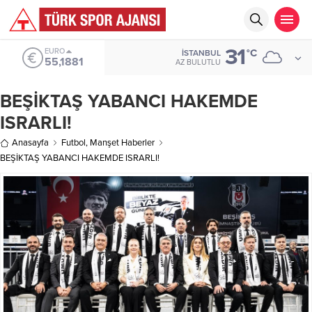
Betpasgiris.vip
restbetgiris.co
betpastakip.com
restbet.com
31
ALTIN
°C
betpas.com
İSTANBUL
6.660,55
AZ BULUTLU
restbettakip.com
güvenilir
casino
BEŞİKTAŞ YABANCI HAKEMDE
siteleri
casino
ISRARLI!
siteleri
canlı
Anasayfa
Futbol
,
Manşet Haberler
casino
BEŞİKTAŞ YABANCI HAKEMDE ISRARLI!
siteleri
deneme
bonusu
veren
siteler