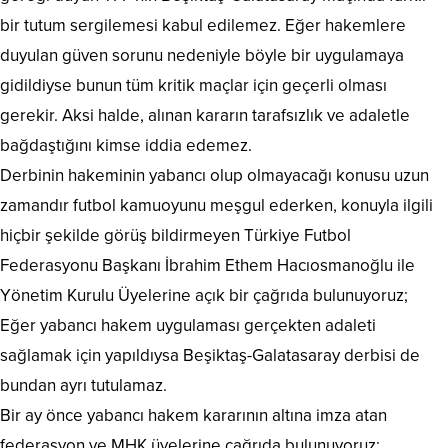
bir tutum sergilemesi kabul edilemez. Eğer hakemlere
duyulan güven sorunu nedeniyle böyle bir uygulamaya
gidildiyse bunun tüm kritik maçlar için geçerli olması
gerekir. Aksi halde, alınan kararın tarafsızlık ve adaletle
bağdaştığını kimse iddia edemez.
Derbinin hakeminin yabancı olup olmayacağı konusu uzun
zamandır futbol kamuoyunu meşgul ederken, konuyla ilgili
hiçbir şekilde görüş bildirmeyen Türkiye Futbol
Federasyonu Başkanı İbrahim Ethem Hacıosmanoğlu ile
Yönetim Kurulu Üyelerine açık bir çağrıda bulunuyoruz;
Eğer yabancı hakem uygulaması gerçekten adaleti
sağlamak için yapıldıysa Beşiktaş-Galatasaray derbisi de
bundan ayrı tutulamaz.
Bir ay önce yabancı hakem kararının altına imza atan
federasyon ve MHK üyelerine çağrıda bulunuyoruz: