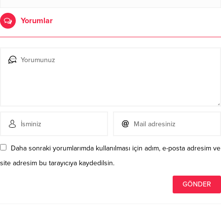
Yorumlar
Daha sonraki yorumlarımda kullanılması için adım, e-posta adresim ve
site adresim bu tarayıcıya kaydedilsin.