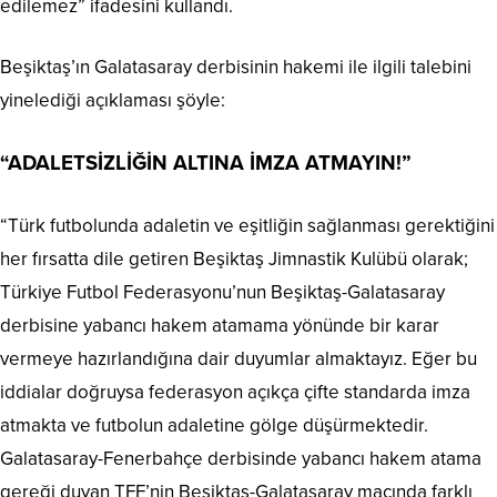
edilemez” ifadesini kullandı.
Beşiktaş’ın Galatasaray derbisinin hakemi ile ilgili talebini
yinelediği açıklaması şöyle:
“ADALETSİZLİĞİN ALTINA İMZA ATMAYIN!”
“Türk futbolunda adaletin ve eşitliğin sağlanması gerektiğini
her fırsatta dile getiren Beşiktaş Jimnastik Kulübü olarak;
Türkiye Futbol Federasyonu’nun Beşiktaş-Galatasaray
derbisine yabancı hakem atamama yönünde bir karar
vermeye hazırlandığına dair duyumlar almaktayız. Eğer bu
iddialar doğruysa federasyon açıkça çifte standarda imza
atmakta ve futbolun adaletine gölge düşürmektedir.
Galatasaray-Fenerbahçe derbisinde yabancı hakem atama
gereği duyan TFF’nin Beşiktaş-Galatasaray maçında farklı