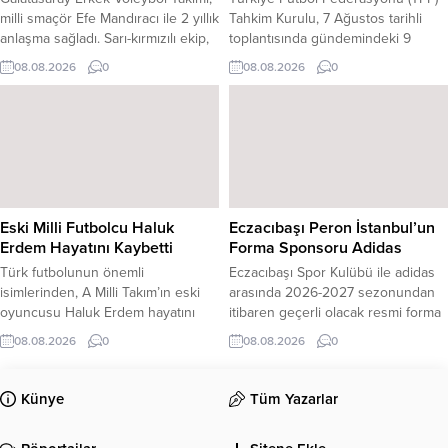
milli smaçör Efe Mandıracı ile 2 yıllık
Tahkim Kurulu, 7 Ağustos tarihli
anlaşma sağladı. Sarı-kırmızılı ekip,
toplantısında gündemindeki 9
yeni sezonda CEV Şampiyonlar
dosyayı karara bağladı. Kurul,
08.08.2026
0
08.08.2026
0
Ligi’nde de mücadele edecek.
Arnavutköy Belediyesi Futbol Spor
İSTANBUL (TSA)- Yeni sezon
Kulübü’nün iki futbolcusuyla
transfer çalışmalarını sürdüren
yaşadığı uyuşmazlıklarda toplam 4
Galatasaray Erkek Voleybol Takımı,
milyon 271 bin 903 lira 32 kuruş
son olarak İtalya’da Gas Sales
fesih tazminatına hükmetti.
Bluenergy Piacenza forması giyen
İSTANBUL (TSA)- TFF Tahkim
Efe Mandıracı’yı kadrosuna kattı.
Kurulu’nun 7 Ağustos 2026 tarihli
Sarı-kırmızılı kulüp, Türk...
toplantısında aldığı kararlar
Eski Milli Futbolcu Haluk
Eczacıbaşı Peron İstanbul’un
açıklandı....
Erdem Hayatını Kaybetti
Forma Sponsoru Adidas
Türk futbolunun önemli
Eczacıbaşı Spor Kulübü ile adidas
isimlerinden, A Milli Takım’ın eski
arasında 2026-2027 sezonundan
oyuncusu Haluk Erdem hayatını
itibaren geçerli olacak resmi forma
kaybetti. Erdem’in vefatı nedeniyle
sponsorluğu anlaşması imzalandı.
08.08.2026
0
08.08.2026
0
8, 9 ve 10 Ağustos tarihlerinde
Anlaşma kapsamında Eczacıbaşı
oynanacak Trendyol 1. Lig
Peron İstanbul’un maç, antrenman
karşılaşmaları öncesinde 1 dakikalık
ve seyahatlerde kullanacağı
Künye
Tüm Yazarlar
saygı duruşunda bulunulacak.
ürünleri adidas sağlayacak.
İSTANBUL (TSA)- A Milli Takım’ın
İSTANBUL (TSA)- Eczacıbaşı Peron