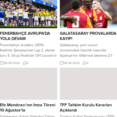
FENERBAHÇE AVRUPA’DA
GALATASARAY PROVALARDA
YOLA DEVAM
KAYIP!
Fenerbahçe arsaVev, UEFA
Galatasaray, yeni sezon
Kadınlar Şampiyonlar Ligi 2. eleme
öncesindeki hazırlık maçında
turu 5. Grup finalinde OH Leuven’e
İspanya’nın Villarreal takımına 2-1
penaltılarla 4-2 mağlup oldu. Sarı-
mağlup oldu. Sarı-kırmızılıların
08.08.2026
0
08.08.2026
0
lacivertliler, Şampiyonlar Ligi’ne
golünü Victor Osimhen atarken,
veda etmesine rağmen Avrupa
Teknik Direktör Okan Buruk
yolculuğunu UEFA Kadınlar Avrupa
karşılaşmada çift sarı kartla ihraç
Ligi 2. eleme turunda sürdürecek.
edildi. İSTANBUL (TSA)- Galatasaray,
LEUVEN (TSA)- Fenerbahçe
yeni sezon hazırlıkları kapsamında
arsaVev Kadın Futbol Takımı,
Villarreal ile karşı karşıya geldi. Ali
Avrupa’daki ilk sezonunda UEFA
Sami Yen Spor Kompleksi RAMS
Kadınlar Şampiyonlar Ligi’ne veda
Park’ta oynanan mücadeleyi
Efe Mandıracı’nın İmza Töreni
TFF Tahkim Kurulu Kararları
etti....
İspanyol temsilcisi...
10 Ağustos’ta
Açıklandı
Galatasaray Erkek Voleybol Takımı,
Türkiye Futbol Federasyonu (TFF)