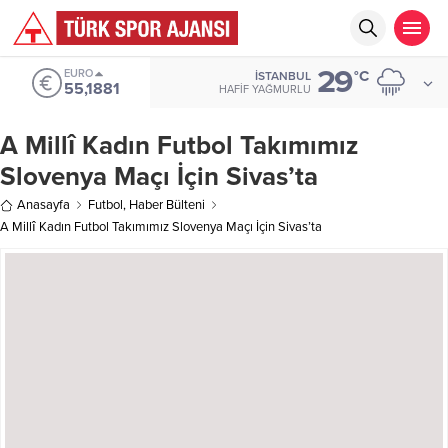
Betpasgiris.vip
restbetgiris.co
betpastakip.com
restbet.com
29
EURO
°C
betpas.com
İSTANBUL
55,1881
HAFIF YAĞMURLU
restbettakip.com
güvenilir
casino
A Millî Kadın Futbol Takımımız
siteleri
casino
Slovenya Maçı İçin Sivas’ta
siteleri
canlı
Anasayfa
Futbol
,
Haber Bülteni
casino
A Millî Kadın Futbol Takımımız Slovenya Maçı İçin Sivas’ta
siteleri
deneme
bonusu
veren
siteler