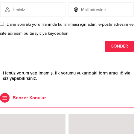
Daha sonraki yorumlarımda kullanılması için adım, e-posta adresim ve
site adresim bu tarayıcıya kaydedilsin.
Henüz yorum yapılmamış. İlk yorumu yukarıdaki form aracılığıyla
siz yapabilirsiniz.
Benzer Konular