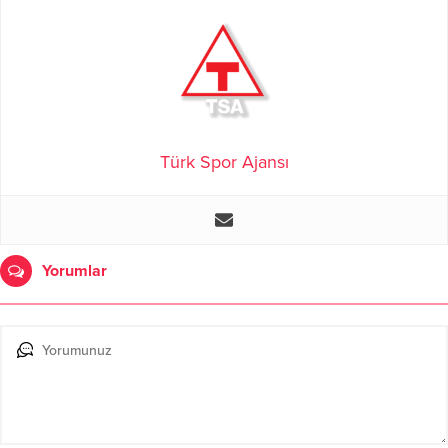
Türk Spor Ajansı
Yorumlar