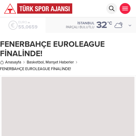
Betpasgiris.vip
restbetgiris.co
betpastakip.com
restbet.com
32
ALTIN
°C
betpas.com
İSTANBUL
6.521,17
PARÇALI BULUTLU
restbettakip.com
güvenilir
casino
FENERBAHÇE EUROLEAGUE
siteleri
casino
FİNALİNDE!
siteleri
canlı
Anasayfa
Basketbol
,
Manşet Haberler
casino
FENERBAHÇE EUROLEAGUE FİNALİNDE!
siteleri
deneme
bonusu
veren
siteler