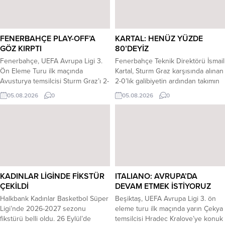
FENERBAHÇE PLAY-OFF’A
KARTAL: HENÜZ YÜZDE
GÖZ KIRPTI
80’DEYİZ
Fenerbahçe, UEFA Avrupa Ligi 3.
Fenerbahçe Teknik Direktörü İsmail
Ön Eleme Turu ilk maçında
Kartal, Sturm Graz karşısında alınan
Avusturya temsilcisi Sturm Graz’ı 2-
2-0’lık galibiyetin ardından takımın
0 mağlup ederek play-off yolunda
henüz tam kapasitesine
05.08.2026
0
05.08.2026
0
önemli bir avantaj yakaladı. Sarı-
ulaşmadığını söyledi. Sarı-lacivertli
lacivertlilere galibiyeti Anderson
teknik adam, “Şu anda yüzde 75-80
Talisca ve yeni transfer Mason
seviyesindeyiz. Daha da
Greenwood’un golleri getirdi.
gelişeceğiz.” dedi. İSTANBUL (TSA)
İSTANBUL (TSA) – UEFA Avrupa
– Fenerbahçe Teknik Direktörü
Ligi 3. Ön Eleme Turu ilk maçında
İsmail Kartal, UEFA Şampiyonlar Ligi
Sturm Graz’ı konuk eden...
3. ön eleme turu ilk maçında Sturm
Graz’ı 2-0...
KADINLAR LİGİNDE FİKSTÜR
ITALIANO: AVRUPA’DA
ÇEKİLDİ
DEVAM ETMEK İSTİYORUZ
Halkbank Kadınlar Basketbol Süper
Beşiktaş, UEFA Avrupa Ligi 3. ön
Ligi’nde 2026-2027 sezonu
eleme turu ilk maçında yarın Çekya
fikstürü belli oldu. 26 Eylül’de
temsilcisi Hradec Kralove’ye konuk