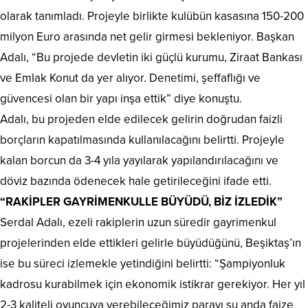
olarak tanımladı. Projeyle birlikte kulübün kasasına 150-200
milyon Euro arasında net gelir girmesi bekleniyor. Başkan
Adalı, “Bu projede devletin iki güçlü kurumu, Ziraat Bankası
ve Emlak Konut da yer alıyor. Denetimi, şeffaflığı ve
güvencesi olan bir yapı inşa ettik” diye konuştu.
Adalı, bu projeden elde edilecek gelirin doğrudan faizli
borçların kapatılmasında kullanılacağını belirtti. Projeyle
kalan borcun da 3-4 yıla yayılarak yapılandırılacağını ve
döviz bazında ödenecek hale getirileceğini ifade etti.
“RAKİPLER GAYRİMENKULLE BÜYÜDÜ, BİZ İZLEDİK”
Serdal Adalı, ezeli rakiplerin uzun süredir gayrimenkul
projelerinden elde ettikleri gelirle büyüdüğünü, Beşiktaş’ın
ise bu süreci izlemekle yetindiğini belirtti: “Şampiyonluk
kadrosu kurabilmek için ekonomik istikrar gerekiyor. Her yıl
2-3 kaliteli oyuncuya verebileceğimiz parayı şu anda faize