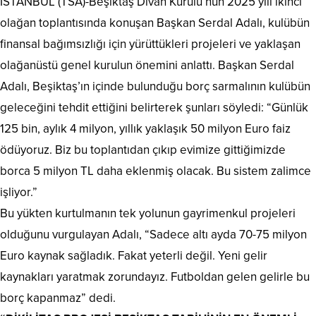
İSTANBUL (TSA)-Beşiktaş Divan Kurulu’nun 2025 yılı ikinci
olağan toplantısında konuşan Başkan Serdal Adalı, kulübün
finansal bağımsızlığı için yürüttükleri projeleri ve yaklaşan
olağanüstü genel kurulun önemini anlattı. Başkan Serdal
Adalı, Beşiktaş’ın içinde bulunduğu borç sarmalının kulübün
geleceğini tehdit ettiğini belirterek şunları söyledi: “Günlük
125 bin, aylık 4 milyon, yıllık yaklaşık 50 milyon Euro faiz
ödüyoruz. Biz bu toplantıdan çıkıp evimize gittiğimizde
borca 5 milyon TL daha eklenmiş olacak. Bu sistem zalimce
işliyor.”
Bu yükten kurtulmanın tek yolunun gayrimenkul projeleri
olduğunu vurgulayan Adalı, “Sadece altı ayda 70-75 milyon
Euro kaynak sağladık. Fakat yeterli değil. Yeni gelir
kaynakları yaratmak zorundayız. Futboldan gelen gelirle bu
borç kapanmaz” dedi.