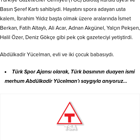
Basın Şeref Kartı sahibiydi. Hayatını spora adayan usta
kalem, İbrahim Yıldız başta olmak üzere aralarında İsmet
Berkan, Fatih Altaylı, Ali Acar, Adnan Akgünel, Yalçın Pekşen,
Halil Özer, Deniz Gökçe gibi pek çok gazeteciyi yetiştirdi.
Abdülkadir Yücelman, evli ve iki çocuk babasıydı.
Türk Spor Ajansı olarak, Türk basınının duayen ismi
merhum Abdülkadir Yücelman’ı saygıyla anıyoruz…