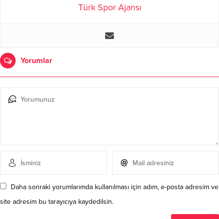
Türk Spor Ajansı
Yorumlar
Daha sonraki yorumlarımda kullanılması için adım, e-posta adresim ve
site adresim bu tarayıcıya kaydedilsin.