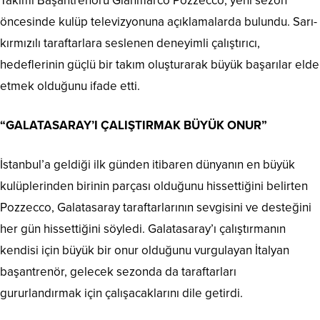
Takımı Başantrenörü Gianmarco Pozzecco, yeni sezon
öncesinde kulüp televizyonuna açıklamalarda bulundu. Sarı-
kırmızılı taraftarlara seslenen deneyimli çalıştırıcı,
hedeflerinin güçlü bir takım oluşturarak büyük başarılar elde
etmek olduğunu ifade etti.
“GALATASARAY’I ÇALIŞTIRMAK BÜYÜK ONUR”
İstanbul’a geldiği ilk günden itibaren dünyanın en büyük
kulüplerinden birinin parçası olduğunu hissettiğini belirten
Pozzecco, Galatasaray taraftarlarının sevgisini ve desteğini
her gün hissettiğini söyledi. Galatasaray’ı çalıştırmanın
kendisi için büyük bir onur olduğunu vurgulayan İtalyan
başantrenör, gelecek sezonda da taraftarları
gururlandırmak için çalışacaklarını dile getirdi.