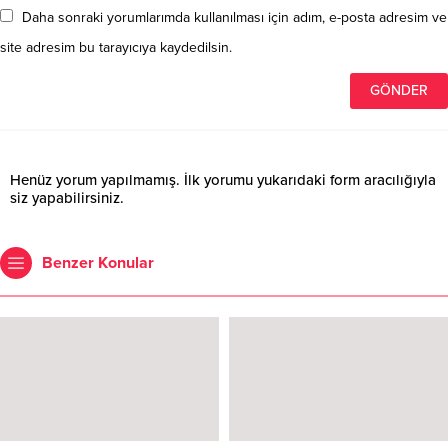
Daha sonraki yorumlarımda kullanılması için adım, e-posta adresim ve
site adresim bu tarayıcıya kaydedilsin.
Henüz yorum yapılmamış. İlk yorumu yukarıdaki form aracılığıyla
siz yapabilirsiniz.
Benzer Konular