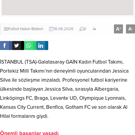
A
A
+
-
Futbol
Haber Bülteni
18.06.2026
0
İSTANBUL (TSA)-Galatasaray GAİN Kadın Futbol Takımı,
Portekiz Milli Takımı’nın deneyimli oyuncularından Jessica
Silva ile sözleşme imzaladı. Profesyonel futbol kariyerine
ülkesinde başlayan Jessica Silva, sırasıyla Albergaria,
Linköpings FC, Braga, Levante UD, Olympique Lyonnais,
Kansas City Current, Benfica, Gotham FC ve son olarak Al
Hilal formalarını giydi.
Önemli başarılar yaşadı