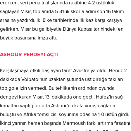
ererken, seri penaltı atışlarında rakibine 4-2 üstünlük
sağlayan Mısır, toplamda 5-3’lük skorla adını son 16 takım
arasına yazdırdı. İki ülke tarihlerinde ilk kez karşı karşıya
gelirken, Mısır bu galibiyetle Dünya Kupası tarihindeki en
büyük başarısına imza attı.
ASHOUR PERDEYİ AÇTI
Karşılaşmaya etkili başlayan taraf Avustralya oldu. Henüz 2.
dakikada Volpato’nun uzaktan şutunda üst direğe takılan
top gole izin vermedi. Bu tehlikenin ardından oyunda
dengeyi kuran Mısır, 13. dakikada öne geçti. Hafez’in sağ
kanattan yaptığı ortada Ashour’un kafa vuruşu ağlarla
buluştu ve Afrika temsilcisi soyunma odasına 1-0 üstün girdi.
İkinci yarının hemen başında Marmoush farkı artırma fırsatını