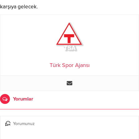
karşıya gelecek.
Türk Spor Ajansı
Yorumlar