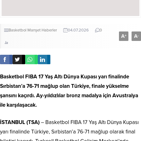
Basketbol
Manşet Haberler
04.07.2026
0
A
A
+
-
Basketbol FIBA 17 Yaş Altı Dünya Kupası yarı finalinde
Sırbistan’a 76-71 mağlup olan Türkiye, finale yükselme
şansını kaçırdı. Ay-yıldızlılar bronz madalya için Avustralya
ile karşılaşacak.
İSTANBUL (TSA)
– Basketbol FIBA 17 Yaş Altı Dünya Kupası
yarı finalinde Türkiye, Sırbistan’a 76-71 mağlup olarak final