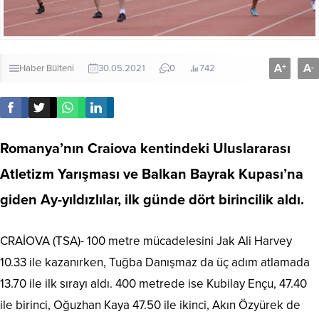
A
A
+
-
Haber Bülteni
30.05.2021
0
742
Romanya’nın Craiova kentindeki Uluslararası
Atletizm Yarışması ve Balkan Bayrak Kupası’na
giden Ay-yıldızlılar, ilk günde dört birincilik aldı.
CRAİOVA (TSA)- 100 metre mücadelesini Jak Ali Harvey
10.33 ile kazanırken, Tuğba Danışmaz da üç adım atlamada
13.70 ile ilk sırayı aldı. 400 metrede ise Kubilay Ençu, 47.40
ile birinci, Oğuzhan Kaya 47.50 ile ikinci, Akın Özyürek de