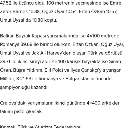
47.52 ile üçüncü oldu. 100 metrenin seçmesinde ise Emre
Zafer Barnes 10.38, Oğuz Uyar 10.54, Ertan Özkan 10.57,
Umut Uysal da 10.80 koştu.
Balkan Bayrak Kupası yarışmalarında ise 4×100 metrede
Romanya 39.69 ile birinci olurken, Ertan Özkan, Oğuz Uyar,
Umut Uysal ve Jak Ali Harvey’den oluşan Türkiye dörtlüsü
39.71 ile ikinci sırayı aldı. 4×400 karışık bayrakta ise Sinan
Ören, Büşra Yıldırım, Elif Polat ve İlyas Çanakçı’yla yarışan
Milliler, 3:21.53 ile Romanya ve Bulgaristan’ın önünde
şampiyonluğu kazandı.
Craiova’daki yarışmaların ikinci gününde 4×400 erkekler
takımı piste çıkacak.
Kaynak: Türkiye Atletizm Federasyonu