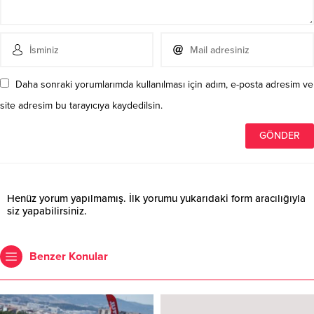
Daha sonraki yorumlarımda kullanılması için adım, e-posta adresim ve
site adresim bu tarayıcıya kaydedilsin.
Henüz yorum yapılmamış. İlk yorumu yukarıdaki form aracılığıyla
siz yapabilirsiniz.
Benzer Konular