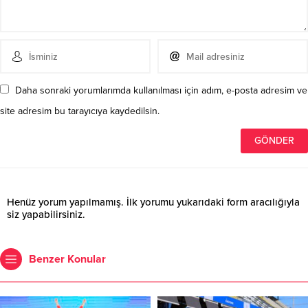
Daha sonraki yorumlarımda kullanılması için adım, e-posta adresim ve
site adresim bu tarayıcıya kaydedilsin.
Henüz yorum yapılmamış. İlk yorumu yukarıdaki form aracılığıyla
siz yapabilirsiniz.
Benzer Konular