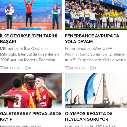
İLKE ÖZYÜKSEL’DEN TARİHİ
FENERBAHÇE AVRUPA’DA
BAŞARI
YOLA DEVAM
Milli pentatlet İlke Özyüksel
Fenerbahçe arsaVev, UEFA
Mihrioğlu, İstanbul’da düzenlenen
Kadınlar Şampiyonlar Ligi 2. eleme
2026 Avrupa Modern Pentatlon
turu 5. Grup finalinde OH Leuven’e
Şampiyonası’nda altın madalya
penaltılarla 4-2 mağlup oldu. Sarı-
08.08.2026
0
08.08.2026
0
kazanarak Türk spor tarihine geçti.
lacivertliler, Şampiyonlar Ligi’ne
İlke, Türkiye’ye modern
veda etmesine rağmen Avrupa
pentatlonda Avrupa şampiyonaları
yolculuğunu UEFA Kadınlar Avrupa
tarihindeki ilk altın madalyasını
Ligi 2. eleme turunda sürdürecek.
getirdi. İSTANBUL (TSA)- Türk
LEUVEN (TSA)- Fenerbahçe
modern pentatlonunun öncü
arsaVev Kadın Futbol Takımı,
isimlerinden İlke Özyüksel
Avrupa’daki ilk sezonunda UEFA
Mihrioğlu, yıllardır peşinden
Kadınlar Şampiyonlar Ligi’ne veda
GALATASARAY PROVALARDA
OLYMPOS REGATTA’DA
koştuğu büyük başarıya İstanbul’da
etti....
KAYIP!
HEYECAN SÜRÜYOR
ulaştı. Burhan Felek Spor...
Galatasaray, yeni sezon
Dün başlayan 14. TAYK – Eker