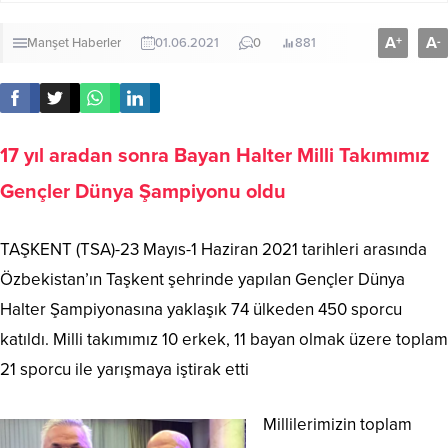
A
A
+
-
Manşet Haberler
01.06.2021
0
881
17 yıl aradan sonra Bayan Halter Milli Takımımız
Gençler Dünya Şampiyonu oldu
TAŞKENT (TSA)-23 Mayıs-1 Haziran 2021 tarihleri arasında
Özbekistan’ın Taşkent şehrinde yapılan Gençler Dünya
Halter Şampiyonasına yaklaşık 74 ülkeden 450 sporcu
katıldı. Milli takımımız 10 erkek, 11 bayan olmak üzere toplam
21 sporcu ile yarışmaya iştirak etti
Millilerimizin toplam