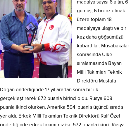
madalya sayısı 6 altın, 6
gümüş, 6 bronz olmak
üzere toplam 18
madalyaya ulaştı ve bir
kez daha göğsümüzü
kabarttılar. Müsabakalar
sonrasında Ülke
sıralamasında Bayan
Milli Takımları Teknik
Direktörü Mustafa
Doğan önderliğinde 17 yıl aradan sonra bir ilk
gerçekleştirerek 672 puanla birinci oldu. Rusya 608
puanla ikinci olurken, Amerika 594 puanla üçüncü sırada
yer aldı. Erkek Milli Takımları Teknik Direktörü Raif Özel
önderliğinde erkek takımımız ise 572 puanla ikinci, Rusya