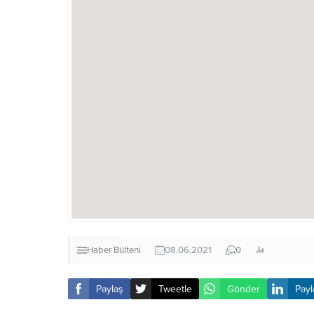
Haber Bülteni
08.06.2021
0
Paylaş
Tweetle
Gönder
Payl