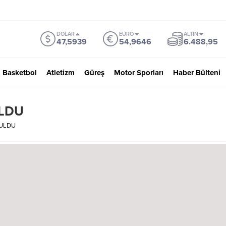
DOLAR
EURO
ALTIN
47,5939
54,9646
6.488,95
Basketbol
Atletizm
Güreş
Motor Sporları
Haber Bülteni
ULDU
RULDU
Kapadokya Motorsporl
Kompleksi Açılıyor