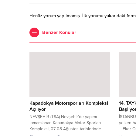
Henüz yorum yapılmamış. İlk yorumu yukarıdaki form ar
Benzer Konular
Kapadokya Motorsporları Kompleksi
14. TAY
Açılıyor
Başlıyo
NEVŞEHİR (TSA)-Nevşehir’de yapımı
İSTANBUL
tamamlanan Kapadokya Motor Sporları
yelken h
Kompleksi, 07-08 Ağustos tarihlerinde
– Eker O
MOTUL 2026 Türkiye Karting Şampiyonası
Kalamış a