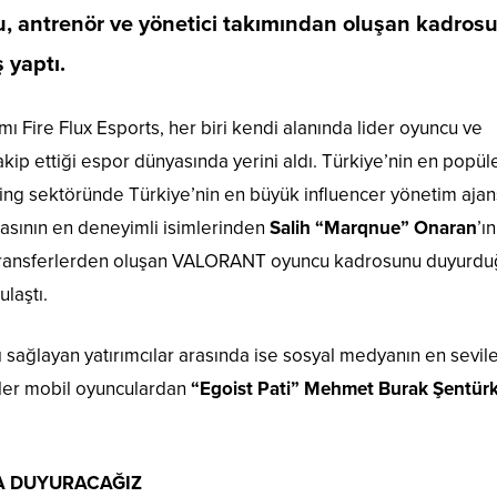
cu, antrenör ve yönetici takımından oluşan kadrosu
ş yaptı.
ı Fire Flux Esports, her biri kendi alanında lider oyuncu ve
kip ettiği espor dünyasında yerini aldı. Türkiye’nin en popül
ing sektöründe Türkiye’nin en büyük influencer yönetim aja
asının en deneyimli isimlerinden
Salih “Marqnue” Onaran
’ı
ü transferlerden oluşan VALORANT oyuncu kadrosunu duyurduğ
ulaştı.
ı sağlayan yatırımcılar arasında ise sosyal medyanın en sevil
ler mobil oyunculardan
“Egoist Pati” Mehmet Burak Şentür
DA DUYURACAĞIZ