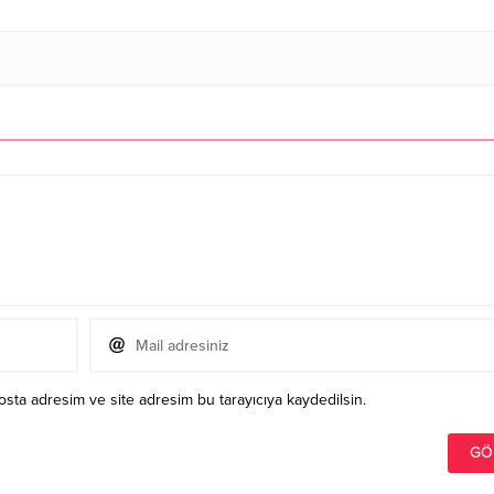
osta adresim ve site adresim bu tarayıcıya kaydedilsin.