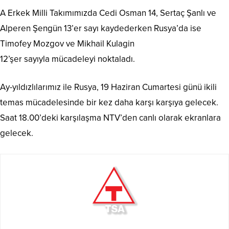
A Erkek Milli Takımımızda Cedi Osman 14, Sertaç Şanlı ve
Alperen Şengün 13’er sayı kaydederken Rusya’da ise
Timofey Mozgov ve Mikhail Kulagin
12’şer sayıyla mücadeleyi noktaladı.
Ay-yıldızlılarımız ile Rusya, 19 Haziran Cumartesi günü ikili
temas mücadelesinde bir kez daha karşı karşıya gelecek.
Saat 18.00’deki karşılaşma NTV’den canlı olarak ekranlara
gelecek.