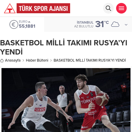
Betpasgiris.vip
restbetgiris.co
betpastakip.com
restbet.com
31
EURO
°C
betpas.com
İSTANBUL
55,1881
AZ BULUTLU
restbettakip.com
güvenilir
casino
BASKETBOL MİLLİ TAKIMI RUSYA’YI
siteleri
casino
YENDİ
siteleri
canlı
Anasayfa
Haber Bülteni
BASKETBOL MİLLİ TAKIMI RUSYA’YI YENDİ
casino
siteleri
deneme
bonusu
veren
siteler