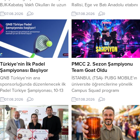
BJK-Kabataş Vakfı Okulları ile uzun
Rallisi, Ege ve Batı Anadolu etabını
vadeli bir iş birliğine gitti. Anlaşma;
tamamlayarak beşinci durağı
07.08.2026
0
07.08.2026
0
Beşiktaş Kulübü Saymanı ve
Pamukkale’ye ulaştı. Katılımcılar,
Voleybol Faaliyetlerinden Sorumlu
kültürel keşifleri sosyal sorumluluk
Yönetim Kurulu Üyesi Çağatay
etkinlikleriyle bir araya getirdi.
Abraş ile BJK-Kabataş Vakfı Okulları
DENİZLİ (TSA)- TÜVTÜRK ile
Yönetim Kurulu Başkanı Hasan Anıl
Dışişleri Bakanlığı Avrupa Birliği
Cansızoğlu’nun katılımıyla
Başkanlığının destekleriyle
imzalandı. İş birliği kapsamında, A
gerçekleştirilen Anadolu Dostluk
Takım dışındaki voleybol altyapı...
Rallisi’nin ilk yarısı tamamlandı.
Türkiye’nin İlk Padel
PMCC 2. Sezon Şampiyonu
İstanbul Sultanahmet’ten 2
Şampiyonası Başlıyor
Team Goat Oldu
Ağustos’ta başlayan ralli;...
QNB Türkiye’nin ana
İSTANBUL (TSA)- PUBG MOBILE’ın
sponsorluğunda düzenlenecek ilk
üniversite öğrencilerine yönelik
Padel Türkiye Şampiyonası, 10-13
Campus Squad programı
Ağustos tarihlerinde İstanbul’da
kapsamında düzenlenen PUBG
07.08.2026
0
07.08.2026
0
gerçekleştirilecek. Çift Kadınlar ve
MOBILE Campus Championship’ın
Çift Erkekler kategorilerindeki
(PMCC) ikinci sezonu tamamlandı.
organizasyon, 13 Ağustos’taki final
Türkiye’nin en yüksek ödül havuzlu
karşılaşmaları ve ödül töreniyle
üniversite espor turnuvasında, 1-2
tamamlanacak. İSTANBUL (TSA)-
Ağustos tarihlerinde oynanan
QNB Türkiye ile Türkiye Tenis
Büyük Finallere Team Goat damga