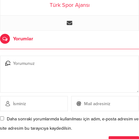
Türk Spor Ajansı
Yorumlar
Daha sonraki yorumlarımda kullanılması için adım, e-posta adresim ve
site adresim bu tarayıcıya kaydedilsin.