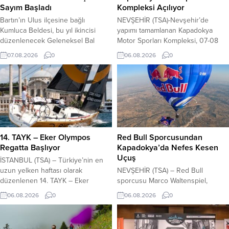
Sayım Başladı
Kompleksi Açılıyor
Bartın’ın Ulus ilçesine bağlı
NEVŞEHİR (TSA)-Nevşehir’de
Kumluca Beldesi, bu yıl ikincisi
yapımı tamamlanan Kapadokya
düzenlenecek Geleneksel Bal
Motor Sporları Kompleksi, 07-08
Festivali’ne hazırlanıyor. Zengin
Ağustos tarihlerinde MOTUL 2026
07.08.2026
0
06.08.2026
0
orman varlığı ve doğal bitki
Türkiye Karting Şampiyonası 4.
örtüsüyle arıcılık için elverişli bir
ayak yarışları ile ilk resmi
coğrafyaya sahip olan Kumluca’da
organizasyonuna ev sahipliği
festival, bölgenin kendine özgü
yapmaya hazırlanıyor. Motul, Spor
balını tanıtırken konserlerden halk
Toto ve Nevşehir Belediyesi
oyunlarına, çocuk etkinliklerinden
katkılarıyla Başkent Turing Spor
çekilişlere kadar renkli görüntülere
Kulübü tarafından düzenlenecek
sahne olacak. BARTIN (TSA)-
olan organizasyon Micro, Mini,
14. TAYK – Eker Olympos
Red Bull Sporcusundan
Bartın’ın doğal...
Junior ve senior kategorilerinde 50
Regatta Başlıyor
Kapadokya’da Nefes Kesen
sporcunun...
Uçuş
İSTANBUL (TSA) – Türkiye’nin en
uzun yelken haftası olarak
NEVŞEHİR (TSA) – Red Bull
düzenlenen 14. TAYK – Eker
sporcusu Marco Waltenspiel,
Olympos Regatta, 7 Ağustos’ta
Kapadokya semalarında
06.08.2026
0
06.08.2026
0
Kalamış açıklarında yapılacak J70
gerçekleştirdiği sıra dışı wingsuit
yarışlarıyla başlayacak.
uçuşuyla insan uçuşunun sınırlarını
Organizasyon, 16 Ağustos’a kadar
zorladı. Yaklaşık 2 bin 800 metre