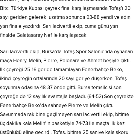
Bitci Türkiye Kupası çeyrek final karşılaşmasında Tofaş’ı 20
sayı geriden gelerek, uzatma sonunda 93-88 yendi ve adını
yarı finale yazdırdı. Sarı lacivertli ekip, cuma günü yarı
finalde Galatasaray Nef’le karşılaşacak.
Sarı lacivertli ekip, Bursa’da Tofaş Spor Salonu’nda oynanan
maça Henry, Melih, Pierre, Polonara ve Ahmet beşiyle çıktı.
İlk çeyreği 25-16 geride tamamlayan Fenerbahçe Beko,
ikinci çeyreğin ortalarında 20 sayı geriye düşerken, Tofaş
soyunma odasına 48-37 önde gitti. Bursa temsilcisi son
çeyreğe de 12 sayılık avantajla başladı. (64-52) Son çeyrekte
Fenerbahçe Beko’da sahneye Pierre ve Melih çıktı.
Savunmada rakibine geçilmeyen sarı lacivertli ekip, bitime
üç dakika kala Melih’in basketiyle 74-73 ile maçta ilk kez
üstünlüğü eline geçirdi. Tofaş, bitime 25 saniye kala skoru