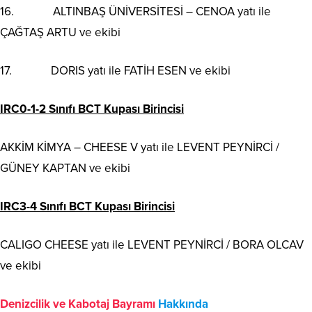
16. ALTINBAŞ ÜNİVERSİTESİ – CENOA yatı ile
ÇAĞTAŞ ARTU ve ekibi
17. DORIS yatı ile FATİH ESEN ve ekibi
IRC0-1-2 Sınıfı BCT Kupası Birincisi
AKKİM KİMYA – CHEESE V yatı ile LEVENT PEYNİRCİ /
GÜNEY KAPTAN ve ekibi
IRC3-4 Sınıfı BCT Kupası Birincisi
CALIGO CHEESE yatı ile LEVENT PEYNİRCİ / BORA OLCAV
ve ekibi
Denizcilik ve Kabotaj Bayramı
Hakkında