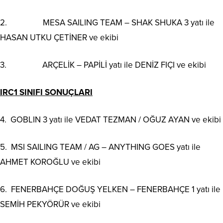
2. MESA SAILING TEAM – SHAK SHUKA 3 yatı ile
HASAN UTKU ÇETİNER ve ekibi
3. ARÇELİK – PAPİLİ yatı ile DENİZ FIÇI ve ekibi
IRC1 SINIFI SONUÇLARI
4. GOBLIN 3 yatı ile VEDAT TEZMAN / OĞUZ AYAN ve ekibi
5. MSI SAILING TEAM / AG – ANYTHING GOES yatı ile
AHMET KOROĞLU ve ekibi
6. FENERBAHÇE DOĞUŞ YELKEN – FENERBAHÇE 1 yatı ile
SEMİH PEKYÖRÜR ve ekibi