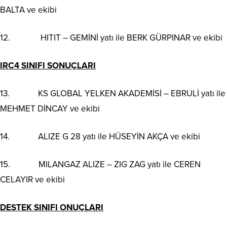
BALTA ve ekibi
12. HITIT – GEMİNİ yatı ile BERK GÜRPINAR ve ekibi
IRC4
SINIFI SONUÇLARI
13. KS GLOBAL YELKEN AKADEMİSİ – EBRULİ yatı ile
MEHMET DİNCAY ve ekibi
14. ALIZE G 28 yatı ile HÜSEYİN AKÇA ve ekibi
15. MILANGAZ ALIZE – ZIG ZAG yatı ile CEREN
CELAYIR ve ekibi
DESTEK SINIFI ONUÇLARI