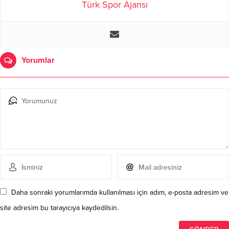
Türk Spor Ajansı
Yorumlar
Daha sonraki yorumlarımda kullanılması için adım, e-posta adresim ve
site adresim bu tarayıcıya kaydedilsin.