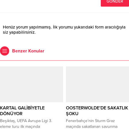
Henüz yorum yapılmamış. İlk yorumu yukarıdaki form aracılığıyla
siz yapabilirsiniz.
Benzer Konular
KARTAL GALİBİYETLE
OOSTERWOLDE’DE SAKATLIK
DÖNÜYOR
ŞOKU
Beşiktaş, UEFA Avrupa Ligi 3.
Fenerbahçe’nin Sturm Graz
eleme turu ilk maçında
maçında sakatlanan savunma