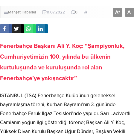
A
A
+
-
Manşet Haberler
11.07.2022
0
Fenerbahçe Başkanı Ali Y. Koç: “Şampiyonluk,
Cumhuriyetimizin 100. yılında bu ülkenin
kurtuluşunda ve kuruluşunda rol alan
Fenerbahçe’ye yakışacaktır”
İSTANBUL (TSA)-Fenerbahçe Kulübünun geleneksel
bayramlaşma töreni, Kurban Bayramı’nın 3. gününde
Fenerbahçe Faruk Ilgaz Tesisleri’nde yapıldı. Sarı-Lacivertli
Camianın yoğun ilgi gösterdiği törene; Başkan Ali Y. Koç,
Yüksek Divan Kurulu Başkan Uğur Dündar, Başkan Vekili