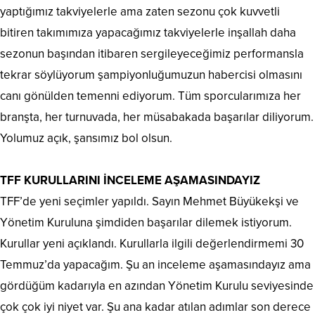
yaptığımız takviyelerle ama zaten sezonu çok kuvvetli
bitiren takımımıza yapacağımız takviyelerle inşallah daha
sezonun başından itibaren sergileyeceğimiz performansla
tekrar söylüyorum şampiyonluğumuzun habercisi olmasını
canı gönülden temenni ediyorum. Tüm sporcularımıza her
branşta, her turnuvada, her müsabakada başarılar diliyorum.
Yolumuz açık, şansımız bol olsun.
TFF KURULLARINI İNCELEME AŞAMASINDAYIZ
TFF’de yeni seçimler yapıldı. Sayın Mehmet Büyükekşi ve
Yönetim Kuruluna şimdiden başarılar dilemek istiyorum.
Kurullar yeni açıklandı. Kurullarla ilgili değerlendirmemi 30
Temmuz’da yapacağım. Şu an inceleme aşamasındayız ama
gördüğüm kadarıyla en azından Yönetim Kurulu seviyesinde
çok çok iyi niyet var. Şu ana kadar atılan adımlar son derece