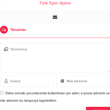
Türk Spor Ajansı
Yorumlar
Daha sonraki yorumlarımda kullanılması için adım, e-posta adresim ve
site adresim bu tarayıcıya kaydedilsin.