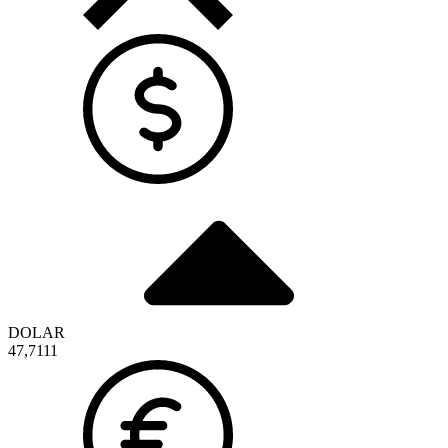
DOLAR
47,7111