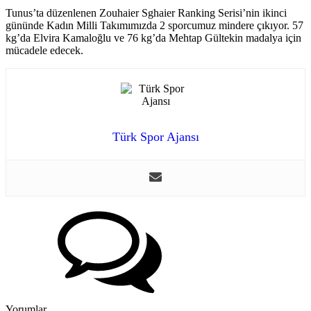
Tunus’ta düzenlenen Zouhaier Sghaier Ranking Serisi’nin ikinci
gününde Kadın Milli Takımımızda 2 sporcumuz mindere çıkıyor. 57
kg’da Elvira Kamaloğlu ve 76 kg’da Mehtap Gültekin madalya için
mücadele edecek.
Türk Spor Ajansı
Yorumlar