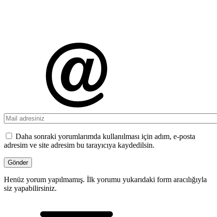
Daha sonraki yorumlarımda kullanılması için adım, e-posta
adresim ve site adresim bu tarayıcıya kaydedilsin.
Henüz yorum yapılmamış. İlk yorumu yukarıdaki form aracılığıyla
siz yapabilirsiniz.