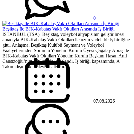
0
Beşiktaş İle BJK-Kabataş Vakfı Okulları Arasında İş Birliği
İSTANBUL (TSA)- Beşiktaş, voleybol altyapısının geliştirilmesi
amacıyla BJK-Kabataş Vakfı Okulları ile uzun vadeli bir iş birliğine
gitti. Anlaşma; Beşiktaş Kulübü Saymanı ve Voleybol
Faaliyetlerinden Sorumlu Yönetim Kurulu Üyesi Çağatay Abraş ile
BJK-Kabataş Vakfı Okulları Yönetim Kurulu Başkanı Hasan Anıl
Cansızoğlu’nun katılımıyla imzalandı. İş birliği kapsamında, A
Takım dışındaki voleybol altyapı...
07.08.2026