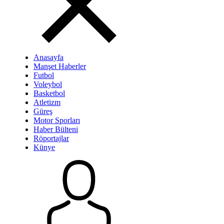
Anasayfa
Manşet Haberler
Futbol
Voleybol
Basketbol
Atletizm
Güreş
Motor Sporları
Haber Bülteni
Röportajlar
Künye