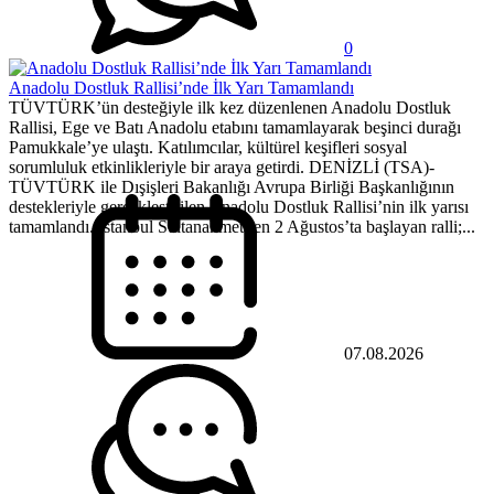
0
Anadolu Dostluk Rallisi’nde İlk Yarı Tamamlandı
TÜVTÜRK’ün desteğiyle ilk kez düzenlenen Anadolu Dostluk
Rallisi, Ege ve Batı Anadolu etabını tamamlayarak beşinci durağı
Pamukkale’ye ulaştı. Katılımcılar, kültürel keşifleri sosyal
sorumluluk etkinlikleriyle bir araya getirdi. DENİZLİ (TSA)-
TÜVTÜRK ile Dışişleri Bakanlığı Avrupa Birliği Başkanlığının
destekleriyle gerçekleştirilen Anadolu Dostluk Rallisi’nin ilk yarısı
tamamlandı. İstanbul Sultanahmet’ten 2 Ağustos’ta başlayan ralli;...
07.08.2026