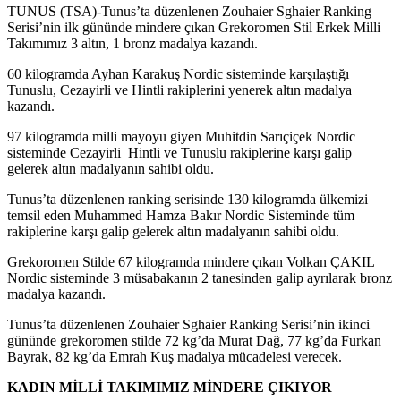
TUNUS (TSA)-Tunus’ta düzenlenen Zouhaier Sghaier Ranking
Serisi’nin ilk gününde mindere çıkan Grekoromen Stil Erkek Milli
Takımımız 3 altın, 1 bronz madalya kazandı.
60 kilogramda Ayhan Karakuş Nordic sisteminde karşılaştığı
Tunuslu, Cezayirli ve Hintli rakiplerini yenerek altın madalya
kazandı.
97 kilogramda milli mayoyu giyen Muhitdin Sarıçiçek Nordic
sisteminde Cezayirli Hintli ve Tunuslu rakiplerine karşı galip
gelerek altın madalyanın sahibi oldu.
Tunus’ta düzenlenen ranking serisinde 130 kilogramda ülkemizi
temsil eden Muhammed Hamza Bakır Nordic Sisteminde tüm
rakiplerine karşı galip gelerek altın madalyanın sahibi oldu.
Grekoromen Stilde 67 kilogramda mindere çıkan Volkan ÇAKIL
Nordic sisteminde 3 müsabakanın 2 tanesinden galip ayrılarak bronz
madalya kazandı.
Tunus’ta düzenlenen Zouhaier Sghaier Ranking Serisi’nin ikinci
gününde grekoromen stilde 72 kg’da Murat Dağ, 77 kg’da Furkan
Bayrak, 82 kg’da Emrah Kuş madalya mücadelesi verecek.
KADIN MİLLİ TAKIMIMIZ MİNDERE ÇIKIYOR