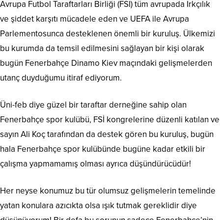
Avrupa Futbol Taraftarları Birliği (FSI) tüm avrupada Irkçılık
ve şiddet karşıtı mücadele eden ve UEFA ile Avrupa
Parlementosunca desteklenen önemli bir kuruluş. Ülkemizi
bu kurumda da temsil edilmesini sağlayan bir kişi olarak
bugün Fenerbahçe Dinamo Kiev maçındaki gelişmelerden
utanç duyduğumu itiraf ediyorum.
Üni-feb diye güzel bir taraftar derneğine sahip olan
Fenerbahçe spor kulübü, FSİ kongrelerine düzenli katılan ve
sayın Ali Koç tarafından da destek gören bu kuruluş, bugün
hala Fenerbahçe spor kulübünde bugüne kadar etkili bir
çalışma yapmamamış olması ayrıca düşündürücüdür!
Her neyse konumuz bu tür olumsuz gelişmelerin temelinde
yatan konulara azıcıkta olsa ışık tutmak gereklidir diye