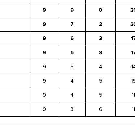
9
9
0
2
9
7
2
2
9
6
3
1
9
6
3
1
9
5
4
1
9
4
5
1
9
4
5
1
9
3
6
1