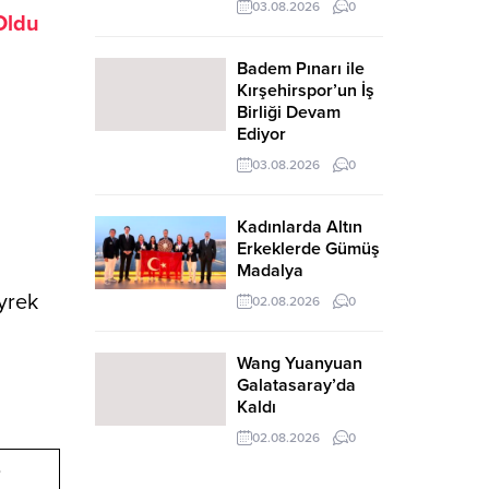
03.08.2026
0
Oldu
Badem Pınarı ile
Kırşehirspor’un İş
Birliği Devam
Ediyor
03.08.2026
0
Kadınlarda Altın
Erkeklerde Gümüş
Madalya
yrek
02.08.2026
0
Wang Yuanyuan
Galatasaray’da
Kaldı
02.08.2026
0
P