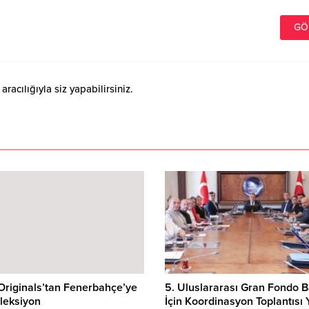
acılığıyla siz yapabilirsiniz.
Originals’tan Fenerbahçe’ye
5. Uluslararası Gran Fondo 
leksiyon
İçin Koordinasyon Toplantısı Y