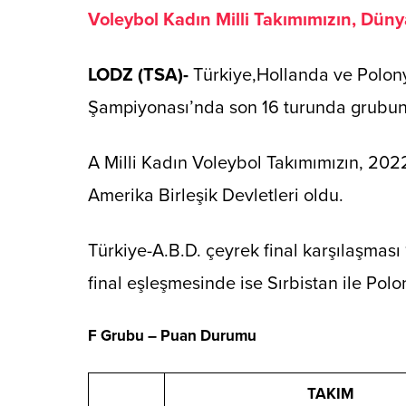
Voleybol Kadın Milli Takımımızın, Dü
LODZ (TSA)-
Türkiye,Hollanda ve Polon
Şampiyonası’nda son 16 turunda grubun
A Milli Kadın Voleybol Takımımızın, 202
Amerika Birleşik Devletleri oldu.
Türkiye-A.B.D. çeyrek final karşılaşmas
final eşleşmesinde ise Sırbistan ile Pol
F Grubu – Puan Durumu
TAKIM