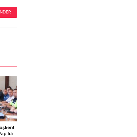
Başkent
apıldı