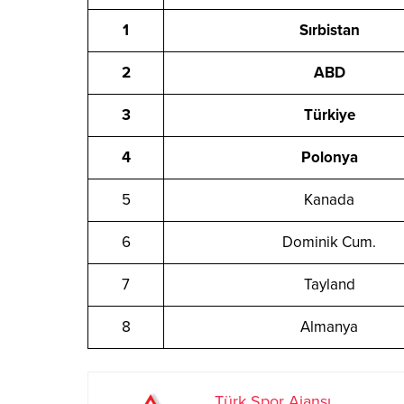
1
Sırbistan
2
ABD
3
Türkiye
4
Polonya
5
Kanada
6
Dominik Cum.
7
Tayland
8
Almanya
Türk Spor Ajansı