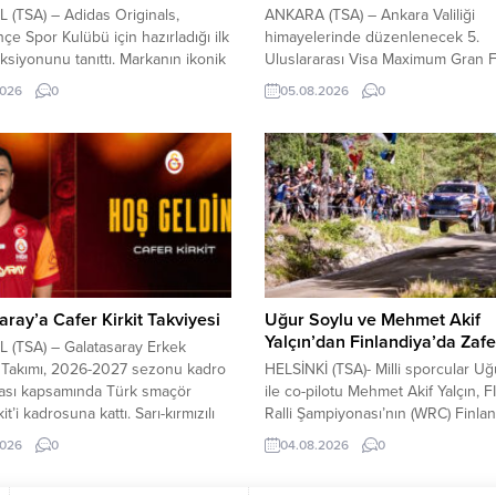
 (TSA) – Adidas Originals,
ANKARA (TSA) – Ankara Valiliği
e Spor Kulübü için hazırladığı ilk
himayelerinde düzenlenecek 5.
ksiyonunu tanıttı. Markanın ikonik
Uluslararası Visa Maximum Gran 
nlayışını sarı-lacivertli kulübün
Başkent Bisiklet Yarışı öncesinde
2026
0
05.08.2026
0
asıyla buluşturan koleksiyon,
hazırlıklar sürerken, organizasyo
ltürünü günlük yaşamın bir
güvenli ve sorunsuz şekilde
aline getiriyor. İkonik Tasarım,
gerçekleştirilebilmesi amacıyla
çe Ruhuyla Buluştu Eşofman
koordinasyon toplantısı düzenlen
fman altı, tişört, kapüşonlu
Kurumlar Bir Araya Geldi Ankara Va
rt ve sneaker’dan oluşan
Toplantı Salonu’nda Vali Yardımcı
n, adidas Originals’ın...
Öztürk başkanlığında gerçekleştir
toplantıya; Ankara Gençlik ve Spor İ
aray’a Cafer Kirkit Takviyesi
Uğur Soylu ve Mehmet Akif
Yalçın’dan Finlandiya’da Zafe
 (TSA) – Galatasaray Erkek
 Takımı, 2026-2027 sezonu kadro
HELSİNKİ (TSA)- Milli sporcular Uğ
ası kapsamında Türk smaçör
ile co-pilotu Mehmet Akif Yalçın, 
it’i kadrosuna kattı. Sarı-kırmızılı
Ralli Şampiyonası’nın (WRC) Finla
yıllık sözleşme imzaladığı tecrübeli
Rallisi’nde Masters klasmanını biri
2026
0
04.08.2026
0
a yeni sezonda CEV Şampiyonlar
sırada tamamlayarak önemli bir ba
mücadele edecek. Bir Yıllık İmza
imza attı. Evofone Racing Team v