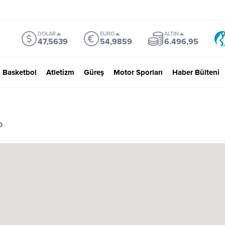
DOLAR
EURO
ALTIN
47,5639
54,9859
6.496,95
Basketbol
Atletizm
Güreş
Motor Sporları
Haber Bülteni
D