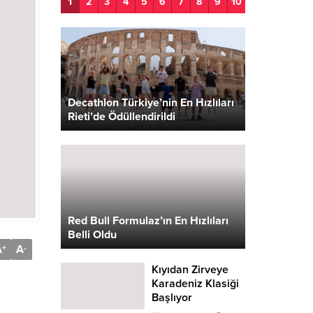
1
2
3
4
5
6
7
8
9
10
Decathlon Türkiye’nin En Hızlıları
Rieti’de Ödüllendirildi
Red Bull Formulaz’ın En Hızlıları
Belli Oldu
A
A
+
-
Kıyıdan Zirveye
Karadeniz Klasiği
Başlıyor