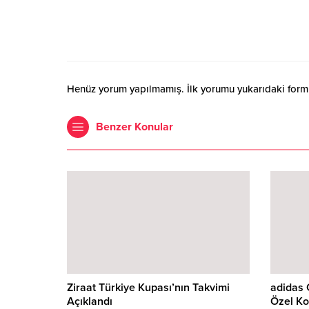
Henüz yorum yapılmamış. İlk yorumu yukarıdaki form ar
Benzer Konular
Ziraat Türkiye Kupası’nın Takvimi
adidas 
Açıklandı
Özel Ko