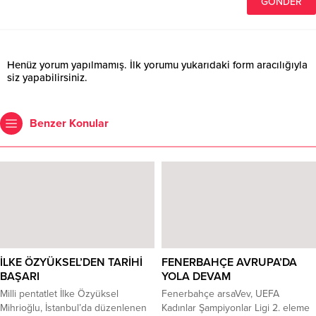
Henüz yorum yapılmamış. İlk yorumu yukarıdaki form aracılığıyla
siz yapabilirsiniz.
Benzer Konular
İLKE ÖZYÜKSEL’DEN TARİHİ
FENERBAHÇE AVRUPA’DA
BAŞARI
YOLA DEVAM
Milli pentatlet İlke Özyüksel
Fenerbahçe arsaVev, UEFA
Mihrioğlu, İstanbul’da düzenlenen
Kadınlar Şampiyonlar Ligi 2. eleme