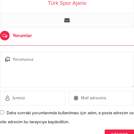
Türk Spor Ajansı
Yorumlar
Daha sonraki yorumlarımda kullanılması için adım, e-posta adresim ve
site adresim bu tarayıcıya kaydedilsin.