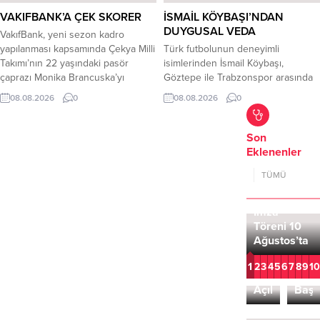
Park’ta oynanan mücadeleyi
iş birliğiyle düzenlenen 14. TAYK...
VAKIFBANK’A ÇEK SKORER
İSMAİL KÖYBAŞI’NDAN
İspanyol temsilcisi...
DUYGUSAL VEDA
VakıfBank, yeni sezon kadro
yapılanması kapsamında Çekya Milli
Türk futbolunun deneyimli
Takımı’nın 22 yaşındaki pasör
isimlerinden İsmail Köybaşı,
çaprazı Monika Brancuska’yı
Göztepe ile Trabzonspor arasında
transfer etti. Genç oyuncu, son iki
oynanan jübile maçıyla yeşil
08.08.2026
0
08.08.2026
0
sezonda Çekya ve Almanya
sahalara veda etti. İki takımın
liglerinde en skorer oyuncu olmayı
taraftarlarının birlikte izlediği özel
başardı. İSTANBUL (TSA)- Yeni
karşılaşmayı Göztepe 2-1 kazandı.
Son
sezon öncesi kadrosunu
İZMİR (TSA)- Kariyerinde Beşiktaş,
Eklenenler
güçlendirmeyi sürdüren VakıfBank,
Fenerbahçe, Trabzonspor ve
TÜMÜ
Çekya Milli Takımı oyuncusu
Göztepe başta olmak üzere önemli
Efe
Monika Brancuska’yı renklerine
kulüplerin formasını giyen İsmail
Mandıracı’nı
14.
bağladı. 19 Kasım...
Köybaşı, futbolculuk kariyerine
İmza
TAY
nokta koydu. İSONEM Park...
Töreni 10
–
Ağustos’ta
Kapadokya
Eker
Motorsporlar
Oly
1
2
3
4
5
6
7
8
9
10
Kompleksi
Rega
Açılıyor
Başl