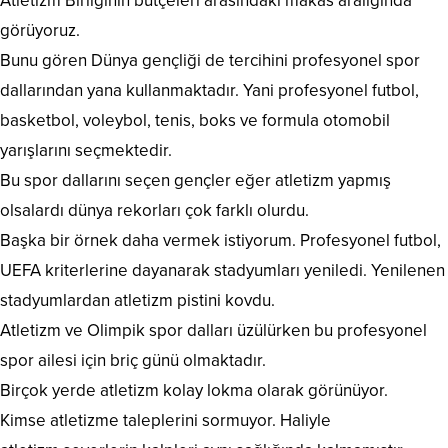
Atletizm Birliğinin bütçeleri arasındaki makas aralığında
görüyoruz.
Bunu gören Dünya gençliği de tercihini profesyonel spor
dallarından yana kullanmaktadır. Yani profesyonel futbol,
basketbol, voleybol, tenis, boks ve formula otomobil
yarışlarını seçmektedir.
Bu spor dallarını seçen gençler eğer atletizm yapmış
olsalardı dünya rekorları çok farklı olurdu.
Başka bir örnek daha vermek istiyorum. Profesyonel futbol,
UEFA kriterlerine dayanarak stadyumları yeniledi. Yenilenen
stadyumlardan atletizm pistini kovdu.
Atletizm ve Olimpik spor dalları üzülürken bu profesyonel
spor ailesi için briç günü olmaktadır.
Birçok yerde atletizm kolay lokma olarak görünüyor.
Kimse atletizme taleplerini sormuyor. Haliyle