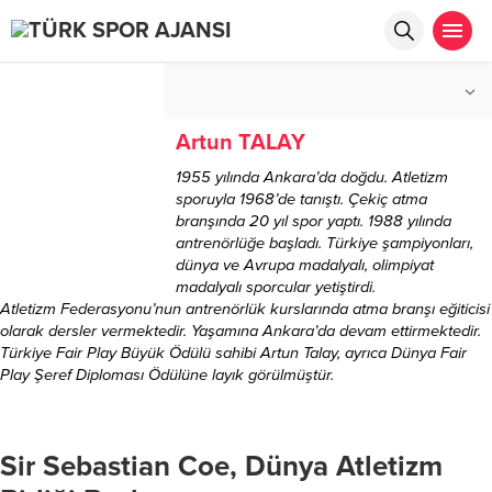
Betpasgiris.vip
restbetgiris.co
betpastakip.com
restbet.com
°C
betpas.com
İSTANBUL
AÇIK
restbettakip.com
güvenilir
Artun TALAY
casino
siteleri
casino
1955 yılında Ankara’da doğdu. Atletizm
siteleri
sporuyla 1968’de tanıştı. Çekiç atma
canlı
branşında 20 yıl spor yaptı. 1988 yılında
casino
antrenörlüğe başladı. Türkiye şampiyonları,
siteleri
dünya ve Avrupa madalyalı, olimpiyat
deneme
madalyalı sporcular yetiştirdi.
bonusu
veren
Atletizm Federasyonu’nun antrenörlük kurslarında atma branşı eğiticisi
siteler
olarak dersler vermektedir. Yaşamına Ankara’da devam ettirmektedir.
Türkiye Fair Play Büyük Ödülü sahibi Artun Talay, ayrıca Dünya Fair
Play Şeref Diploması Ödülüne layık görülmüştür.
Sir Sebastian Coe, Dünya Atletizm