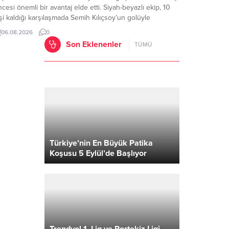
cesi önemli bir avantaj elde etti. Siyah-beyazlı ekip, 10
şi kaldığı karşılaşmada Semih Kılıçsoy’un golüyle
libiyete uzanırken, Avrupa kupalarındaki 100. zaferini de
06.08.2026
0
utladı. HRADEC KRALOVE (TSA) – UEFA Avrupa Ligi 3.
Son Eklenenler
TÜMÜ
eme turu ilk...
Türkiye’nin En Büyük Patika
Koşusu 5 Eylül’de Başlıyor