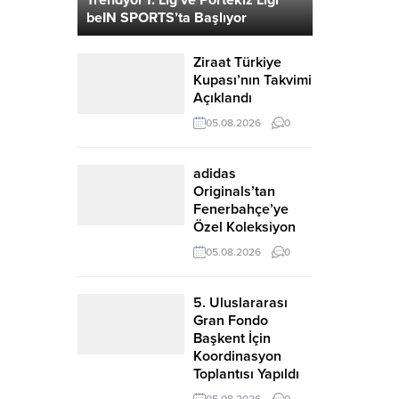
Trendyol 1. Lig ve Portekiz Ligi
beIN SPORTS’ta Başlıyor
Ziraat Türkiye
Kupası’nın Takvimi
Açıklandı
05.08.2026
0
adidas
Originals’tan
Fenerbahçe’ye
Özel Koleksiyon
05.08.2026
0
5. Uluslararası
Gran Fondo
Başkent İçin
Koordinasyon
Toplantısı Yapıldı