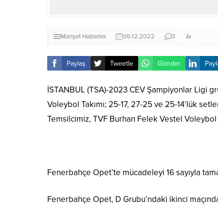
Manşet Haberler
06.12.2022
0
Paylaş
Tweetle
Gönder
Payl
İSTANBUL (TSA)-2023 CEV Şampiyonlar Ligi grup
Voleybol Takımı; 25-17, 27-25 ve 25-14’lük setl
Temsilcimiz, TVF Burhan Felek Vestel Voleybo
Fenerbahçe Opet’te mücadeleyi 16 sayıyla tama
Fenerbahçe Opet, D Grubu’ndaki ikinci maçında