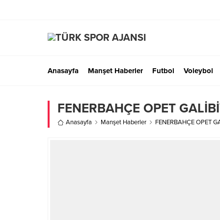
Betpasgiris.vip
restbetgiris.co
betpastakip.com
restbet.com
betpas.com
restbettakip.com
güvenilir
casino
Anasayfa
Manşet Haberler
Futbol
Voleybol
siteleri
casino
siteleri
canlı
casino
FENERBAHÇE OPET GALİBİ
siteleri
deneme
Anasayfa
Manşet Haberler
FENERBAHÇE OPET GA
bonusu
veren
siteler