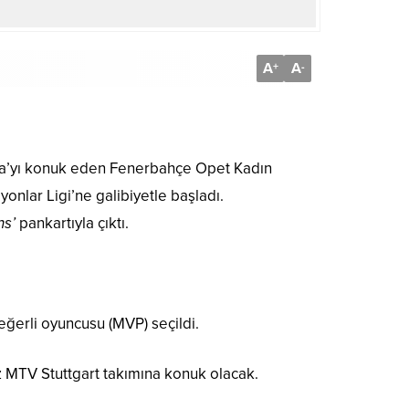
A
A
+
-
una’yı konuk eden Fenerbahçe Opet Kadın
nlar Ligi’ne galibiyetle başladı.
ns’
pankartıyla çıktı.
ğerli oyuncusu (MVP) seçildi.
 MTV Stuttgart takımına konuk olacak.