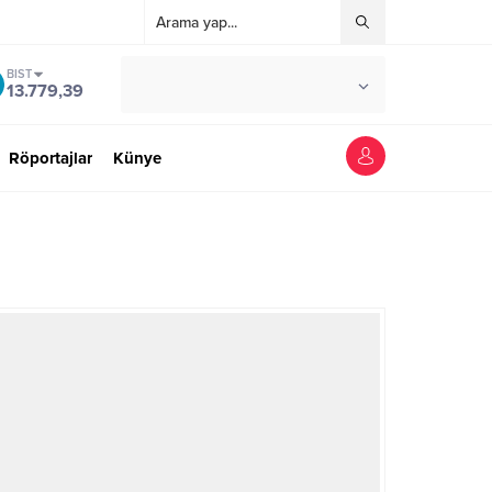
BIST
°C
İSTANBUL
13.779,39
PARÇALI BULUTLU
Röportajlar
Künye