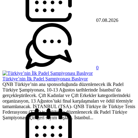
07.08.2026
0
Türkiye’nin İlk Padel Şampiyonası Başlıyor
QNB Türkiye’nin ana sponsorluğunda düzenlenecek ilk Padel
Türkiye Şampiyonası, 10-13 Ağustos tarihlerinde İstanbul’da
gerçekleştirilecek. Çift Kadınlar ve Çift Erkekler kategorilerindeki
organizasyon, 13 Ağustos’taki final karşılaşmaları ve ödül töreniyle
tamamlanacak. İSTANBUL (TSA)- QNB Türkiye ile Türkiye Tenis
Federasyonu (TTF) iş birliğinde düzenlenecek ilk Padel Türkiye
Şampiyonası için geri sayım başladı. İstanbul...