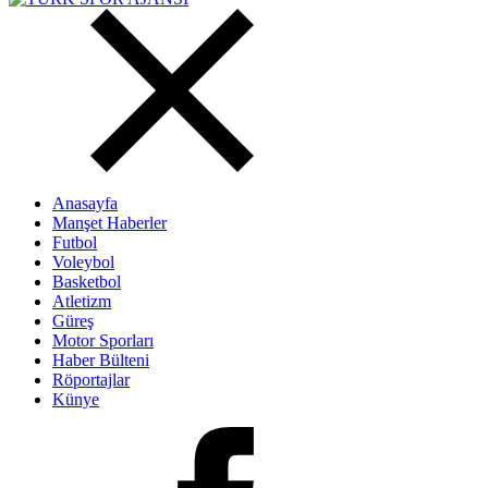
Anasayfa
Manşet Haberler
Futbol
Voleybol
Basketbol
Atletizm
Güreş
Motor Sporları
Haber Bülteni
Röportajlar
Künye