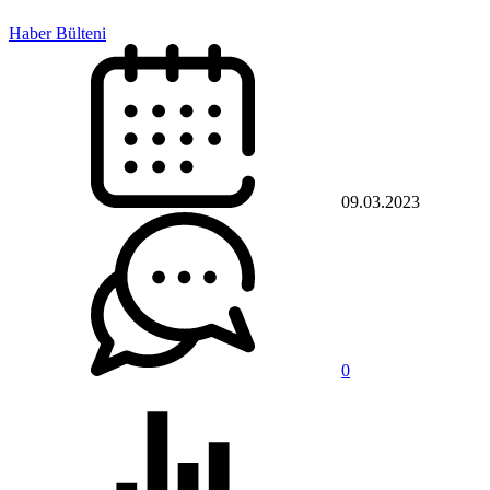
Haber Bülteni
09.03.2023
0