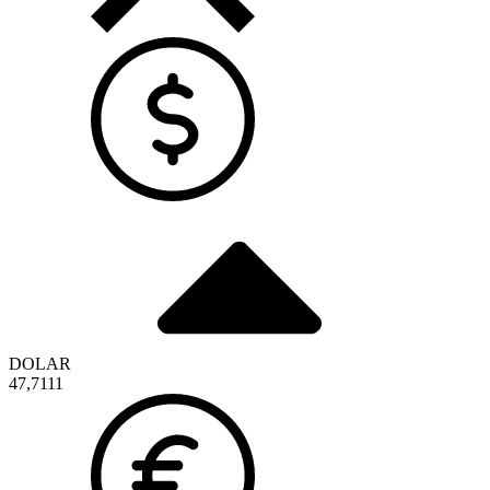
DOLAR
47,7111