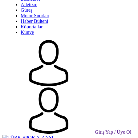
Atletizm
Güreş
Motor Sporları
Haber Bülteni
Röportajlar
Künye
Giriş Yap / Üye Ol