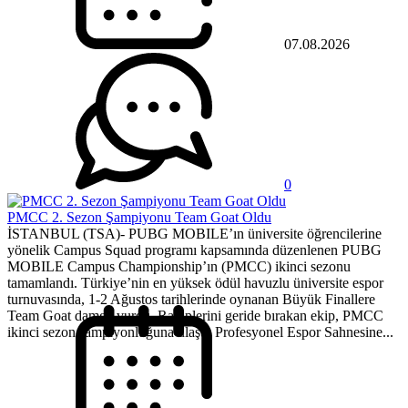
07.08.2026
0
PMCC 2. Sezon Şampiyonu Team Goat Oldu
İSTANBUL (TSA)- PUBG MOBILE’ın üniversite öğrencilerine
yönelik Campus Squad programı kapsamında düzenlenen PUBG
MOBILE Campus Championship’ın (PMCC) ikinci sezonu
tamamlandı. Türkiye’nin en yüksek ödül havuzlu üniversite espor
turnuvasında, 1-2 Ağustos tarihlerinde oynanan Büyük Finallere
Team Goat damga vurdu. Rakiplerini geride bırakan ekip, PMCC
ikinci sezon şampiyonluğuna ulaştı. Profesyonel Espor Sahnesine...