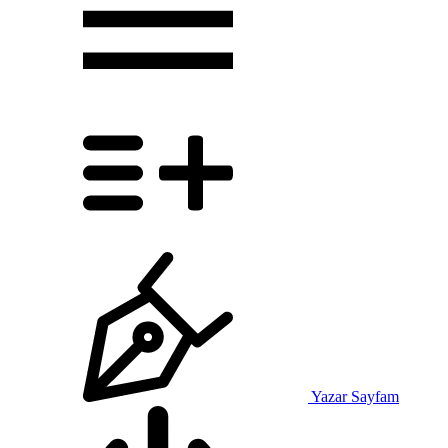
Yazar Sayfam