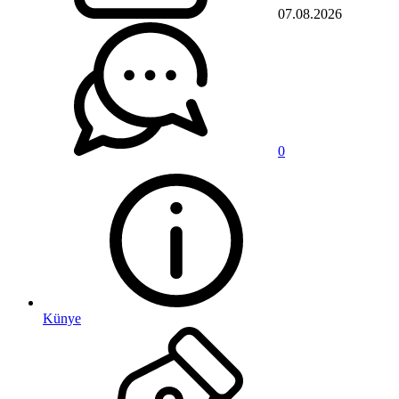
07.08.2026
0
Künye