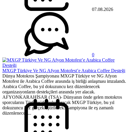
07.08.2026
0
MXGP Türkiye Ve NG Afyon Motofest’e Arabica Coffee Desteği
Dünya Motokros Şampiyonası MXGP Türkiye ve NG Afyon
Motofest ile Arabica Coffee arasında iş birliği anlaşması imzalandı.
Arabica Coffee, bu yıl dokuzuncu kez düzenlenecek
organizasyonların destekçileri arasında yer alacak.
AFYONKARAHİSAR (TSA)- Dünyanın önde gelen motokros
sporcularını Türkiye’de buluşturacak MXGP Türkiye, bu yıl
dokuzuncu kez gerçekleştirilecek. Şampiyona ile eş zamanlı
düzenlenecek...