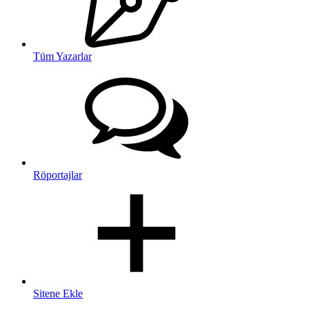
Tüm Yazarlar
Röportajlar
Sitene Ekle