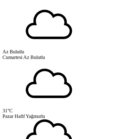
Az Bulutlu
Cumartesi
Az Bulutlu
31
°C
Pazar
Hafif Yağmurlu