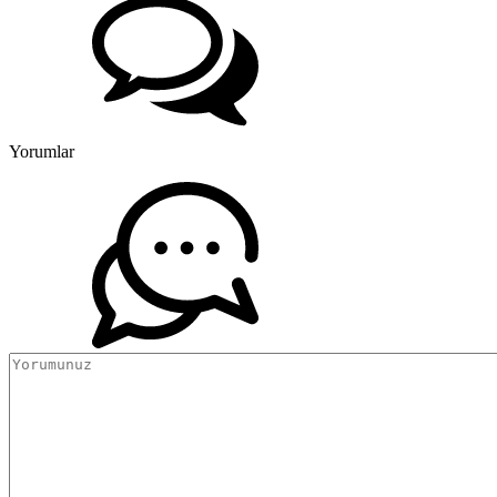
Yorumlar