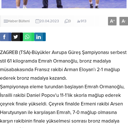
A
A
+
-
Haber Bülteni
20.04.2023
0
913
ZAGREB (TSA)-Büyükler Avrupa Güreş Şampiyonası serbest
stil 61 kilogramda Emrah Ormanoğlu, bronz madalya
müsabakasında Fransız rakibi Arman Eloyan’ı 2-1 mağlup
ederek bronz madalya kazandı.
Şampiyonaya eleme turundan başlayan Emrah Ormanoğlu,
İsrailli rakibi Daniel Popov’u 11-1’lik skorla mağlup ederek
çeyrek finale yükseldi. Çeyrek finalde Ermeni rakibi Arsen
Harutyunyan ile karşılaşan Emrah, 7-0 mağlup olmasına
karşın rakibinin finale yükselmesi sonrası bronz madalya