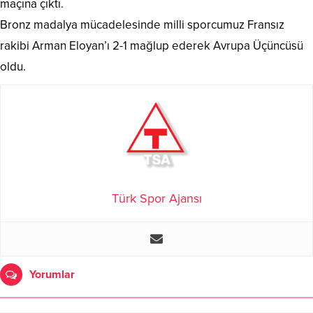
maçına çıktı.
Bronz madalya mücadelesinde milli sporcumuz Fransız
rakibi Arman Eloyan’ı 2-1 mağlup ederek Avrupa Üçüncüsü
oldu.
Türk Spor Ajansı
Yorumlar