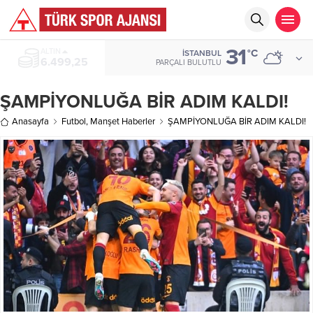
Betpasgiris.vip
restbetgiris.co
betpastakip.com
restbet.com
31
ALTIN
°C
betpas.com
İSTANBUL
6.499,25
PARÇALI BULUTLU
restbettakip.com
güvenilir
casino
ŞAMPİYONLUĞA BİR ADIM KALDI!
siteleri
casino
Anasayfa
Futbol
,
Manşet Haberler
ŞAMPİYONLUĞA BİR ADIM KALDI!
siteleri
canlı
casino
siteleri
deneme
bonusu
veren
siteler