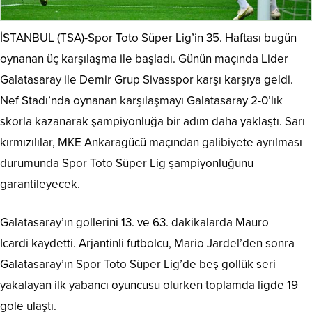
İSTANBUL (TSA)-Spor Toto Süper Lig’in 35. Haftası bugün
oynanan üç karşılaşma ile başladı. Günün maçında Lider
Galatasaray ile Demir Grup Sivasspor karşı karşıya geldi.
Nef Stadı’nda oynanan karşılaşmayı Galatasaray 2-0’lık
skorla kazanarak şampiyonluğa bir adım daha yaklaştı. Sarı
kırmızılılar, MKE Ankaragücü maçından galibiyete ayrılması
durumunda Spor Toto Süper Lig şampiyonluğunu
garantileyecek.
Galatasaray’ın gollerini 13. ve 63. dakikalarda Mauro
Icardi kaydetti. Arjantinli futbolcu, Mario Jardel’den sonra
Galatasaray’ın Spor Toto Süper Lig’de beş gollük seri
yakalayan ilk yabancı oyuncusu olurken toplamda ligde 19
gole ulaştı.