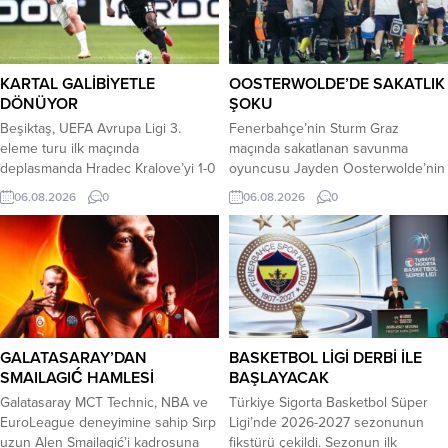
KARTAL GALİBİYETLE
OOSTERWOLDE’DE SAKATLIK
DÖNÜYOR
ŞOKU
Beşiktaş, UEFA Avrupa Ligi 3.
Fenerbahçe’nin Sturm Graz
eleme turu ilk maçında
maçında sakatlanan savunma
deplasmanda Hradec Kralove’yi 1-0
oyuncusu Jayden Oosterwolde’nin
mağlup ederek rövanş öncesi
arka adale tendonunda kısmi yırtık
06.08.2026
0
06.08.2026
0
önemli bir avantaj elde etti. Siyah-
tespit edildi. Sarı-lacivertli
beyazlı ekip, 10 kişi kaldığı
futbolcunun tedavisine başlanırken,
karşılaşmada Semih Kılıçsoy’un
Hollandalı oyuncunun yaklaşık 4 ila
golüyle galibiyete uzanırken,
6 hafta sahalardan uzak kalması
Avrupa kupalarındaki 100. zaferini
bekleniyor. İSTANBUL (TSA) –
de kutladı. HRADEC KRALOVE
Fenerbahçe, UEFA Şampiyonlar
(TSA) – UEFA Avrupa Ligi 3. eleme
Ligi 3. ön eleme turunda Sturm
turu ilk...
Graz ile oynayacağı rövanş maçının
GALATASARAY’DAN
BASKETBOL LİGİ DERBİ İLE
hazırlıklarına ara...
SMAILAGIĆ HAMLESİ
BAŞLAYACAK
Galatasaray MCT Technic, NBA ve
Türkiye Sigorta Basketbol Süper
EuroLeague deneyimine sahip Sırp
Ligi’nde 2026-2027 sezonunun
uzun Alen Smailagić’i kadrosuna
fikstürü çekildi. Sezonun ilk