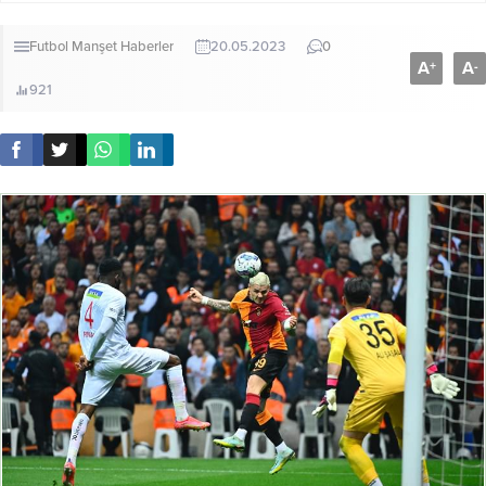
Futbol
Manşet Haberler
20.05.2023
0
A
A
+
-
921