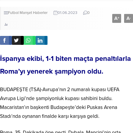
Futbol
Manşet Haberler
01.06.2023
0
A
A
+
-
İspanya ekibi, 1-1 biten maçta penaltılarla
Roma’yı yenerek şampiyon oldu.
BUDAPEŞTE (TSA)-Avrupa’nın 2 numaralı kupası UEFA
Avrupa Ligi’nde şampiyonluk kupası sahibini buldu.
Macaristan’ın başkenti Budapeşte’deki Puskas Arena
Stadı’nda oynanan finalde karşı karşıya geldi.
Roma, 35. Dakikada öne geçti. Dybala, Mancini’nin orta