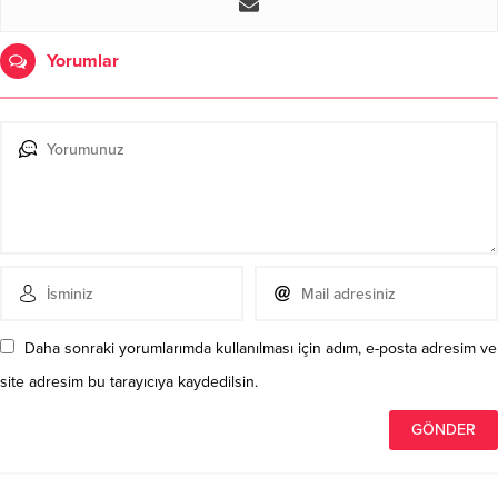
Yorumlar
Daha sonraki yorumlarımda kullanılması için adım, e-posta adresim ve
site adresim bu tarayıcıya kaydedilsin.