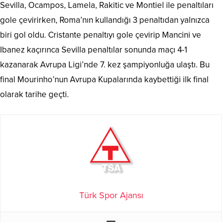
Sevilla, Ocampos, Lamela, Rakitic ve Montiel ile penaltıları
gole çevirirken, Roma’nın kullandığı 3 penaltıdan yalnızca
biri gol oldu. Cristante penaltıyı gole çevirip Mancini ve
Ibanez kaçırınca Sevilla penaltılar sonunda maçı 4-1
kazanarak Avrupa Ligi’nde 7. kez şampiyonluğa ulaştı. Bu
final Mourinho’nun Avrupa Kupalarında kaybettiği ilk final
olarak tarihe geçti.
Türk Spor Ajansı