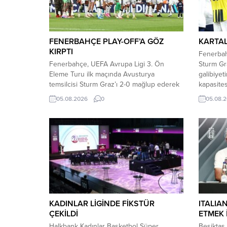
FENERBAHÇE PLAY-OFF’A GÖZ
KARTAL
KIRPTI
Fenerbahç
Fenerbahçe, UEFA Avrupa Ligi 3. Ön
Sturm Gra
Eleme Turu ilk maçında Avusturya
galibiyet
temsilcisi Sturm Graz’ı 2-0 mağlup ederek
kapasites
play-off yolunda önemli bir avantaj
lacivertl
05.08.2026
0
05.08.
yakaladı. Sarı-lacivertlilere galibiyeti
80 seviy
Anderson Talisca ve yeni transfer Mason
dedi. İS
Greenwood’un golleri getirdi. İSTANBUL
Teknik Di
(TSA) – UEFA Avrupa Ligi 3. Ön Eleme
Şampiyonl
Turu ilk maçında Sturm Graz’ı konuk
maçında S
eden...
KADINLAR LİGİNDE FİKSTÜR
ITALIA
ÇEKİLDİ
ETMEK 
Halkbank Kadınlar Basketbol Süper
Beşiktaş