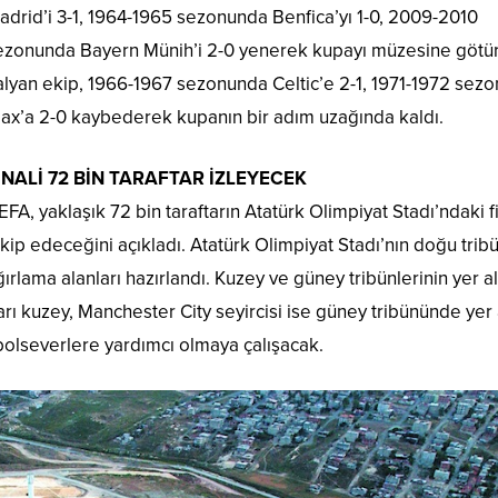
adrid’i 3-1, 1964-1965 sezonunda Benfica’yı 1-0, 2009-2010
ezonunda Bayern Münih’i 2-0 yenerek kupayı müzesine götü
talyan ekip, 1966-1967 sezonunda Celtic’e 2-1, 1971-1972 sez
jax’a 2-0 kaybederek kupanın bir adım uzağında kaldı.
İNALİ 72 BİN TARAFTAR İZLEYECEK
EFA, yaklaşık 72 bin taraftarın Atatürk Olimpiyat Stadı’ndaki fi
akip edeceğini açıkladı. Atatürk Olimpiyat Stadı’nın doğu tri
ğırlama alanları hazırlandı. Kuzey ve güney tribünlerinin yer al
tarı kuzey, Manchester City seyircisi ise güney tribününde yer
utbolseverlere yardımcı olmaya çalışacak.