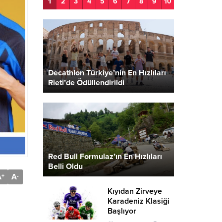
2
1
3
4
5
6
7
8
9
10
Decathlon Türkiye’nin En Hızlıları
Rieti’de Ödüllendirildi
Red Bull Formulaz’ın En Hızlıları
Belli Oldu
A
A
+
-
Kıyıdan Zirveye
Karadeniz Klasiği
Başlıyor