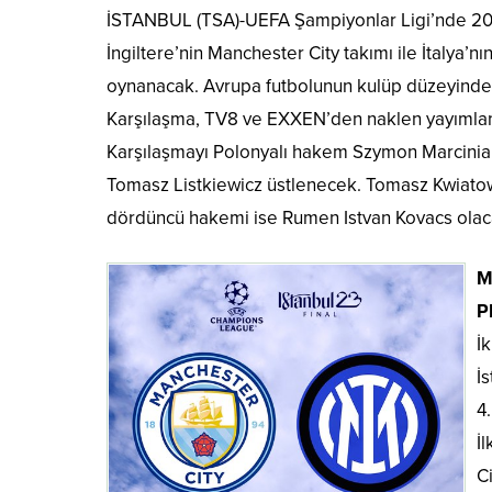
İSTANBUL (TSA)-UEFA Şampiyonlar Ligi’nde 20
İngiltere’nin Manchester City takımı ile İtalya’nı
oynanacak. Avrupa futbolunun kulüp düzeyindeki
Karşılaşma, TV8 ve EXXEN’den naklen yayımla
Karşılaşmayı Polonyalı hakem Szymon Marciniak 
Tomasz Listkiewicz üstlenecek. Tomasz Kwiato
dördüncü hakemi ise Rumen Istvan Kovacs olac
M
P
İ
İ
4
İ
C