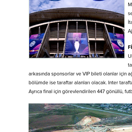
M
s
İ
A
F
U
t
arkasında sponsorlar ve VIP bileti olanlar için a
bölümde ise taraftar alanları olacak. Inter taraf
Ayrıca final için görevlendirilen 447 gönüllü, f