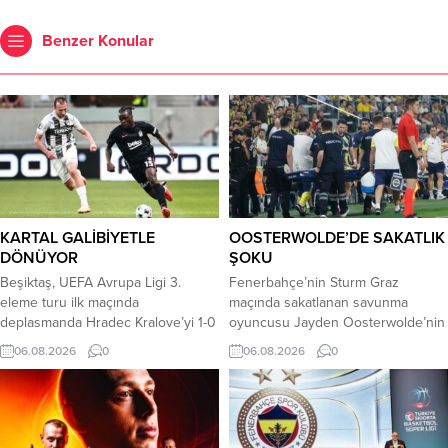
Benzer Konular
KARTAL GALİBİYETLE
OOSTERWOLDE’DE SAKATLIK
DÖNÜYOR
ŞOKU
Beşiktaş, UEFA Avrupa Ligi 3.
Fenerbahçe’nin Sturm Graz
eleme turu ilk maçında
maçında sakatlanan savunma
deplasmanda Hradec Kralove’yi 1-0
oyuncusu Jayden Oosterwolde’nin
mağlup ederek rövanş öncesi
arka adale tendonunda kısmi yırtık
06.08.2026
0
06.08.2026
0
önemli bir avantaj elde etti. Siyah-
tespit edildi. Sarı-lacivertli
beyazlı ekip, 10 kişi kaldığı
futbolcunun tedavisine başlanırken,
karşılaşmada Semih Kılıçsoy’un
Hollandalı oyuncunun yaklaşık 4 ila
golüyle galibiyete uzanırken,
6 hafta sahalardan uzak kalması
Avrupa kupalarındaki 100. zaferini
bekleniyor. İSTANBUL (TSA) –