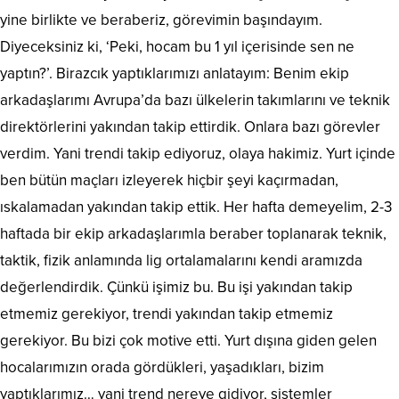
yine birlikte ve beraberiz, görevimin başındayım.
Diyeceksiniz ki, ‘Peki, hocam bu 1 yıl içerisinde sen ne
yaptın?’. Birazcık yaptıklarımızı anlatayım: Benim ekip
arkadaşlarımı Avrupa’da bazı ülkelerin takımlarını ve teknik
direktörlerini yakından takip ettirdik. Onlara bazı görevler
verdim. Yani trendi takip ediyoruz, olaya hakimiz. Yurt içinde
ben bütün maçları izleyerek hiçbir şeyi kaçırmadan,
ıskalamadan yakından takip ettik. Her hafta demeyelim, 2-3
haftada bir ekip arkadaşlarımla beraber toplanarak teknik,
taktik, fizik anlamında lig ortalamalarını kendi aramızda
değerlendirdik. Çünkü işimiz bu. Bu işi yakından takip
etmemiz gerekiyor, trendi yakından takip etmemiz
gerekiyor. Bu bizi çok motive etti. Yurt dışına giden gelen
hocalarımızın orada gördükleri, yaşadıkları, bizim
yaptıklarımız… yani trend nereye gidiyor, sistemler