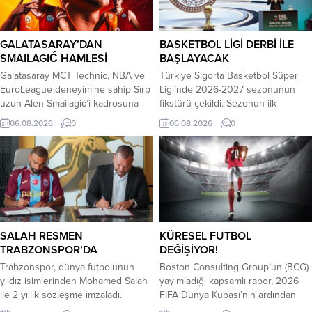
de kutladı. HRADEC KRALOVE
Fenerbahçe, UEFA Şampiyonlar
(TSA) – UEFA Avrupa Ligi 3. eleme
Ligi 3. ön eleme turunda Sturm
turu ilk...
Graz ile oynayacağı rövanş maçının
GALATASARAY’DAN
BASKETBOL LİGİ DERBİ İLE
hazırlıklarına ara...
SMAILAGIĆ HAMLESİ
BAŞLAYACAK
Galatasaray MCT Technic, NBA ve
Türkiye Sigorta Basketbol Süper
EuroLeague deneyimine sahip Sırp
Ligi’nde 2026-2027 sezonunun
uzun Alen Smailagić’i kadrosuna
fikstürü çekildi. Sezonun ilk
kattı. Sarı-kırmızılı ekip, son olarak
haftasında Anadolu Efes ile
06.08.2026
0
06.08.2026
0
Virtus Segafredo Bologna forması
Beşiktaş karşı karşıya gelirken, son
giyen 25 yaşındaki oyuncuyla
şampiyon Fenerbahçe
anlaşmaya vardı. İSTANBUL (TSA) –
deplasmanda Bahçeşehir Koleji’ne
Galatasaray MCT Technic, yeni
konuk olacak. İSTANBUL (TSA) –
sezon kadro yapılanması
Türkiye Sigorta Basketbol Süper
kapsamında Sırp uzun Alen
Ligi’nde 2026-2027 sezonunun
Smailagić’i transfer ettiğini açıkladı.
fikstür kura çekimi gerçekleştirildi.
NBA ve EuroLeague’de önemli...
Turkcell Basketbol Gelişim
SALAH RESMEN
KÜRESEL FUTBOL
Merkezi’nde yapılan kura çekimine
TRABZONSPOR’DA
DEĞİŞİYOR!
Türkiye Basketbol...
Trabzonspor, dünya futbolunun
Boston Consulting Group’un (BCG)
yıldız isimlerinden Mohamed Salah
yayımladığı kapsamlı rapor, 2026
ile 2 yıllık sözleşme imzaladı.
FIFA Dünya Kupası’nın ardından
Papara Park’ta binlerce taraftarın
futbol ekonomisini şekillendiren