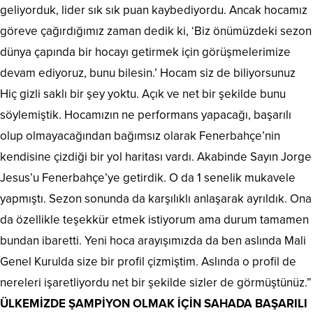
geliyorduk, lider sık sık puan kaybediyordu. Ancak hocamız
göreve çağırdığımız zaman dedik ki, ‘Biz önümüzdeki sezon
dünya çapında bir hocayı getirmek için görüşmelerimize
devam ediyoruz, bunu bilesin.’ Hocam siz de biliyorsunuz
Hiç gizli saklı bir şey yoktu. Açık ve net bir şekilde bunu
söylemiştik. Hocamızın ne performans yapacağı, başarılı
olup olmayacağından bağımsız olarak Fenerbahçe’nin
kendisine çizdiği bir yol haritası vardı. Akabinde Sayın Jorge
Jesus’u Fenerbahçe’ye getirdik. O da 1 senelik mukavele
yapmıştı. Sezon sonunda da karşılıklı anlaşarak ayrıldık. Ona
da özellikle teşekkür etmek istiyorum ama durum tamamen
bundan ibaretti. Yeni hoca arayışımızda da ben aslında Mali
Genel Kurulda size bir profil çizmiştim. Aslında o profil de
nereleri işaretliyordu net bir şekilde sizler de görmüştünüz.”
ÜLKEMİZDE ŞAMPİYON OLMAK İÇİN SAHADA BAŞARILI