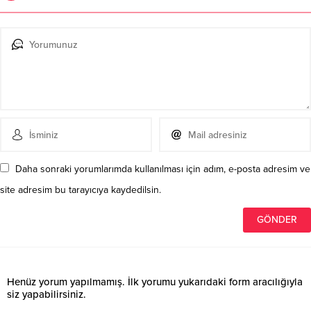
Daha sonraki yorumlarımda kullanılması için adım, e-posta adresim ve
site adresim bu tarayıcıya kaydedilsin.
Henüz yorum yapılmamış. İlk yorumu yukarıdaki form aracılığıyla
siz yapabilirsiniz.