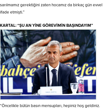
sarılmamız gerektiğini zaten hocamız da birkaç gün evvel
ifade etmişti.”
KARTAL: “ŞU AN YİNE GÖREVİMİN BAŞINDAYIM”
“Öncelikle bütün basın mensupları, hepiniz hoş geldiniz.