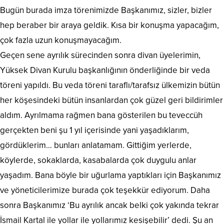
Bugün burada imza törenimizde Başkanımız, sizler, bizler
hep beraber bir araya geldik. Kısa bir konuşma yapacağım,
çok fazla uzun konuşmayacağım.
Geçen sene ayrılık sürecinden sonra divan üyelerimin,
Yüksek Divan Kurulu başkanlığının önderliğinde bir veda
töreni yapıldı. Bu veda töreni taraflı/tarafsız ülkemizin bütün
her köşesindeki bütün insanlardan çok güzel geri bildirimler
aldım. Ayrılmama rağmen bana gösterilen bu teveccüh
gerçekten beni şu 1 yıl içerisinde yani yaşadıklarım,
gördüklerim… bunları anlatamam. Gittiğim yerlerde,
köylerde, sokaklarda, kasabalarda çok duygulu anlar
yaşadım. Bana böyle bir uğurlama yaptıkları için Başkanımız
ve yöneticilerimize burada çok teşekkür ediyorum. Daha
sonra Başkanımız ‘Bu ayrılık ancak belki çok yakında tekrar
İsmail Kartal ile yollar ile yollarımız kesişebilir’ dedi. Şu an