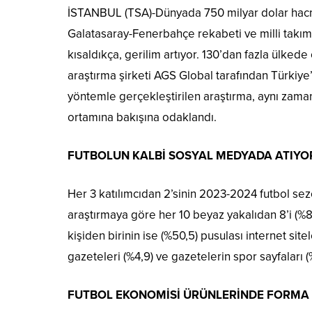
İSTANBUL (TSA)-Dünyada 750 milyar dolar hacmi
Galatasaray-Fenerbahçe rekabeti ve milli takım
kısaldıkça, gerilim artıyor. 130’dan fazla ülk
araştırma şirketi AGS Global tarafından Türkiye
yöntemle gerçekleştirilen araştırma, aynı zama
ortamına bakışına odaklandı.
FUTBOLUN KALBİ SOSYAL MEDYADA ATIYO
Her 3 katılımcıdan 2’sinin 2023-2024 futbol 
araştırmaya göre her 10 beyaz yakalıdan 8’i (%81
kişiden birinin ise (%50,5) pusulası internet sit
gazeteleri (%4,9) ve gazetelerin spor sayfaları (
FUTBOL EKONOMİSİ ÜRÜNLERİNDE FORMA V