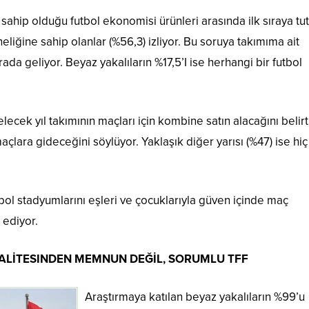
) sahip olduğu futbol ekonomisi ürünleri arasında ilk sıraya tu
eliğine sahip olanlar (%56,3) izliyor. Bu soruya takımıma ait
ada geliyor. Beyaz yakalıların %17,5’I ise herhangi bir futbol
lecek yıl takımının maçları için kombine satın alacağını belirt
açlara gideceğini söylüyor. Yaklaşık diğer yarısı (%47) ise hi
tbol stadyumlarını eşleri ve çocuklarıyla güven içinde maç
 ediyor.
KALİTESINDEN MEMNUN DEĞİL, SORUMLU TFF
Araştırmaya katılan beyaz yakalıların %99’u