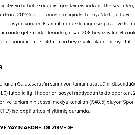
 ulaşan futbol ekonomisi göz kamaştırırken, TFF seçimleri,
ın Euro 2024’ün performansı ışığında Türkiye’de ligin boyu
ede operasyon yürüten İstanbul merkezli bağımsız pazar ve ka
’nin önde gelen şirketlerinde çalışan 206 beyaz yakalıyla onl
nda ekonomik birer aktör olan beyaz yakalıların Türkiye futb
R
sezonunun Galatasaray’ın şampiyon tamamlayacağını düşündüğ
,6) futbolla ilgili haberleri sosyal medyadan takip ederken, 
eleri ve tankımının sosyal medya kanalları (%48,5) oluyor. Spor
%11,7) ise popülaritesini yitirmiş durumda.
E YAYIN ABONELİĞİ ZİRVEDE