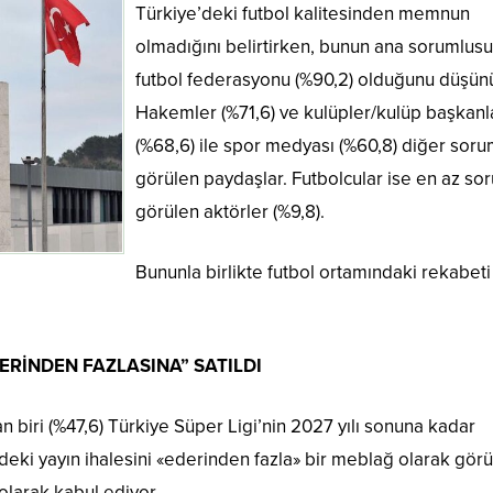
Türkiye’deki futbol kalitesinden memnun
olmadığını belirtirken, bunun ana sorumlus
futbol federasyonu (%90,2) olduğunu düşün
Hakemler (%71,6) ve kulüpler/kulüp başkanl
(%68,6) ile spor medyası (%60,8) diğer soru
görülen paydaşlar. Futbolcular ise en az so
görülen aktörler (%9,8).
Bununla birlikte futbol ortamındaki rekabeti
DERİNDEN FAZLASINA” SATILDI
n biri (%47,6) Türkiye Süper Ligi’nin 2027 yılı sonuna kadar
deki yayın ihalesini «ederinden fazla» bir meblağ olarak gör
 olarak kabul ediyor.