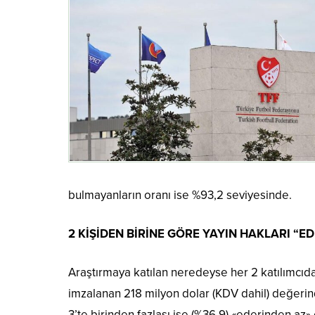
bulmayanların oranı ise %93,2 seviyesinde.
2 KİŞİDEN BİRİNE GÖRE YAYIN HAKLARI “E
Araştırmaya katılan neredeyse her 2 katılımcıda
imzalanan 218 milyon dolar (KDV dahil) değerin
3’te birinden fazlası ise (%36,9) «ederinden az»