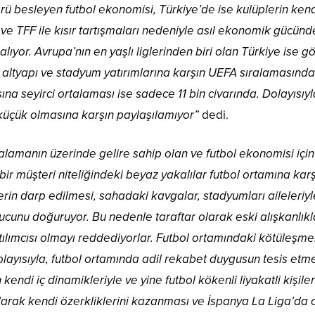
örü besleyen futbol ekonomisi, Türkiye’de ise kulüplerin ken
ve TFF ile kısır tartışmaları nedeniyle asıl ekonomik gücün
alıyor. Avrupa’nın en yaşlı liglerinden biri olan Türkiye ise g
ı altyapı ve stadyum yatırımlarına karşın UEFA sıralamasında
na seyirci ortalaması ise sadece 11 bin civarında. Dolayısıyl
küçük olmasına karşın paylaşılamıyor”
dedi.
lamanın üzerinde gelire sahip olan ve futbol ekonomisi için
bir müşteri niteliğindeki beyaz yakalılar futbol ortamına karş
erin darp edilmesi, sahadaki kavgalar, stadyumları aileleriy
ucunu doğuruyor. Bu nedenle taraftar olarak eski alışkanlıkl
atılımcısı olmayı reddediyorlar. Futbol ortamındaki kötüleşme
layısıyla, futbol ortamında adil rekabet duygusun tesis etm
endi iç dinamikleriyle ve yine futbol kökenli liyakatli kişiler
 olarak kendi özerkliklerini kazanması ve İspanya La Liga’da