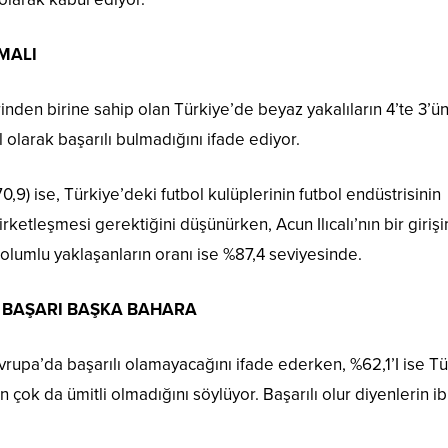
MALI
erinden birine sahip olan Türkiye’de beyaz yakalıların 4’te 3’
l olarak başarılı bulmadığını ifade ediyor.
0,9) ise, Türkiye’deki futbol kulüplerinin futbol endüstrisinin
irketleşmesi gerektiğini düşünürken, Acun Ilıcalı’nın bir giriş
 olumlu yaklaşanların oranı ise %87,4 seviyesinde.
A BAŞARI BAŞKA BAHARA
Avrupa’da başarılı olamayacağını ifade ederken, %62,1’I ise Tür
çok da ümitli olmadığını söylüyor. Başarılı olur diyenlerin ib