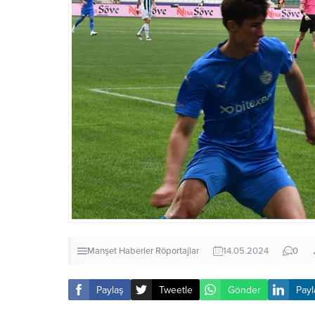
Manşet Haberler
Röportajlar
14.05.2024
0
Paylaş
Tweetle
Gönder
Payl