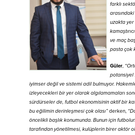
farklı sekt
arasındaki 
uzakta yer 
kamaştırıc
ve maç başı
pasta çok 
Güler
,
“Orta
potansiyel 
iyimser değil ve sistemi adil bulmuyor. Hakeml
izleyecekleri bir yer olarak algılamamaları son
sürdürseler de, futbol ekonomisinin aktif bir k
bu eğilimin derinleşmesi çok olası”
derken,
“Do
öncelikli başlık konumunda. Bunun için futbolun k
tarafından yönetilmesi, kulüplerin birer aktör