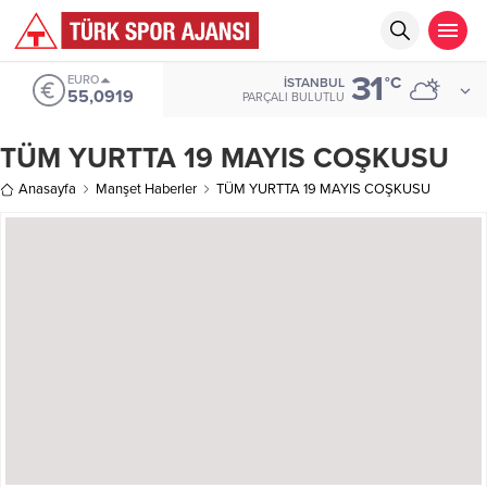
Betpasgiris.vip
restbetgiris.co
betpastakip.com
restbet.com
31
EURO
°C
betpas.com
İSTANBUL
55,0919
PARÇALI BULUTLU
restbettakip.com
güvenilir
casino
TÜM YURTTA 19 MAYIS COŞKUSU
siteleri
casino
Anasayfa
Manşet Haberler
TÜM YURTTA 19 MAYIS COŞKUSU
siteleri
canlı
casino
siteleri
deneme
bonusu
veren
siteler