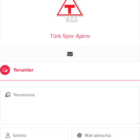
Türk Spor Ajansı
Yorumlar