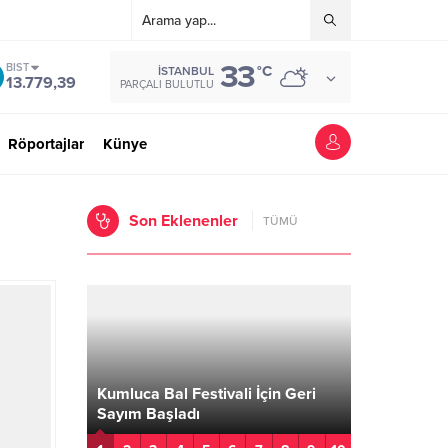
33
BIST
°C
İSTANBUL
13.779,39
PARÇALI BULUTLU
Röportajlar
Künye
Son Eklenenler
TÜMÜ
Kumluca Bal Festivali İçin Geri
Kapadokya 
Sayım Başladı
Kompleksi A