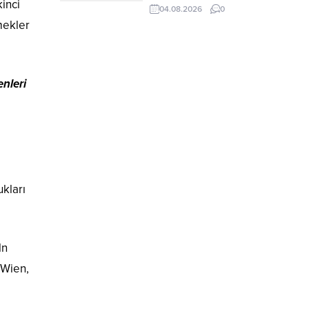
inci
04.08.2026
0
mekler
nleri
kları
ln
 Wien,