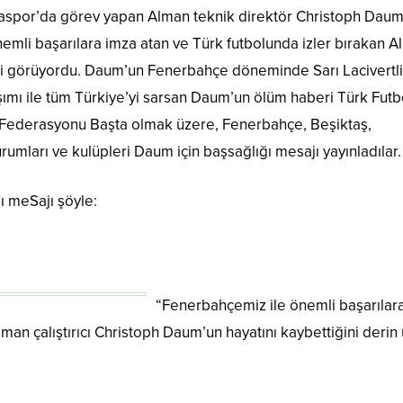
spor’da görev yapan Alman teknik direktör Christoph Daum
nemli başarılara imza atan ve Türk futbolunda izler bırakan 
isi görüyordu. Daum’un Fenerbahçe döneminde Sarı Lacivertli
ımı ile tüm Türkiye’yi sarsan Daum’un ölüm haberi Türk Futb
ol Federasyonu Başta olmak üzere, Fenerbahçe, Beşiktaş,
umları ve kulüpleri Daum için başsağlığı mesajı yayınladılar.
ı meSajı şöyle:
“Fenerbahçemiz ile önemli başarılar
man çalıştırıcı Christoph Daum’un hayatını kaybettiğini derin