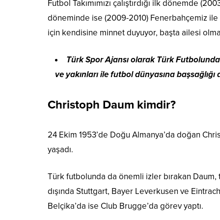
Futbol Takımımızı çalıştırdığı ilk dönemde (200
döneminde ise (2009-2010) Fenerbahçemiz ile S
için kendisine minnet duyuyor, başta ailesi olm
Türk Spor Ajansı olarak Türk Futbolunda
ve yakınları ile futbol dünyasına başsağlığı d
Christoph Daum kimdir?
24 Ekim 1953’de Doğu Almanya’da doğan Christ
yaşadı.
Türk futbolunda da önemli izler bırakan Daum, 
dışında Stuttgart, Bayer Leverkusen ve Eintrach
Belçika’da ise Club Brugge’da görev yaptı.