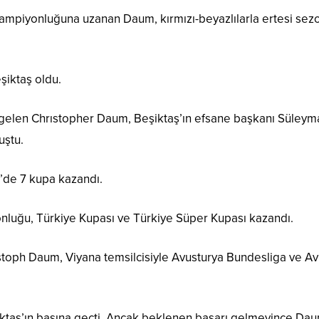
ampiyonluğuna uzanan Daum, kırmızı-beyazlılarla ertesi sezo
şiktaş oldu.
’a gelen Chrıstopher Daum, Beşiktaş’ın efsane başkanı Süley
uştu.
ye’de 7 kupa kazandı.
onluğu, Türkiye Kupası ve Türkiye Süper Kupası kazandı.
stoph Daum, Viyana temsilcisiyle Avusturya Bundesliga ve Av
ktaş’ın başına geçti. Ancak beklenen başarı gelmeyince Da