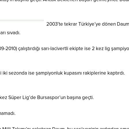
2003’te tekrar Türkiye’ye dönen Daum
arı sıvadı.
010) çalıştırdığı sarı-lacivertli ekipte ise 2 kez lig şampiy
i iki sezonda ise şampiyonluk kupasını rakiplerine kaptırdı.
kez Süper Lig’de Bursaspor’un başına geçti.
anamadı.