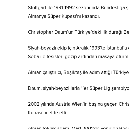
Stuttgart ile 1991-1992 sezonunda Bundesliga ş
Almanya Süper Kupası’nı kazandı.
Chrıstopher Daum’un Türkiye’deki ilk durağı Be
Siyah-beyazlı ekip için Aralık 1993’te İstanbul
Seba ile tesisleri gezip ardından masaya oturm
Alman çalıştırıcı, Beşiktaş ile adım attığı Türki
Daum, siyah-beyazlılarla 1’er Süper Lig şampiy
2002 yılında Austria Wien’in başına geçen Chri
Kupası’nı elde etti.
Alman teknik adam, Mart 2001’de yeniden Beşi