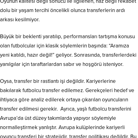
Oyunun kalitesi değil sonucu ile ilgilenen, haz değil rekabet
dolu bir yaşam tercihi öncelikli olunca transferlerin ardı
arkası kesilmiyor.
Büyük bir beklenti yaratılıp, performansları tartışma konusu
olan futbolcular için klasik söylemlerin başında: “Aramıza
yeni katıldı, hazır değil!” geliyor. Sonrasında, transferlerdeki
yanılgılar için taraftarlardan sabır ve hoşgörü isteniyor.
Oysa, transfer bir rastlantı işi değildir. Kariyerlerine
bakılarak futbolcu transfer edilemez. Gerekçeleri hedef ve
ihtiyaca göre analiz edilerek ortaya çıkarılan oyuncuların
transfer edilmesi gerekir. Ayrıca, yaşlı futbolcu transferini
Avrupa’da üst düzey takımlarda yapıyor söylemiyle
normalleştirmek yanlıştır. Avrupa kulüplerinde kariyerli
oyuncu transferi bir stratejidir, transfer politikası değildir. Bu