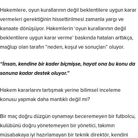
Hakemlere, oyun kurallarının değil beklentilere uygun karar
vermeleri gerektiğinin hissettirilmesi zamanla yargı ve
kanaate dönüşüyor. Hakemlerin ‘oyun kurallarının değil
beklentilere uygun karar verme’ baskında hataları arttıkça,
mağlup olan tarafın “neden, koşul ve sonuçları” oluyor.
“İnsan, kendine bir kader biçmişse, hayat ona bu konu da
sonuna kadar destek oluyor.”
Hakem kararlarını tartışmak yerine bilimsel inceleme
konusu yapmak daha mantıklı değil mi?
Bir maç doğru düzgün oynamayı beceremeyen bir futbolcu,
kulübünü doğru yönetemeyen bir yönetici, takımın
müsabakaya iyi hazırlamayan bir teknik direktör, kendini