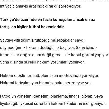
ihtiyaçla anlayış arasındaki farkı işaret ediyor.
Türkiye’de üzerinde en fazla konuşulan ancak en az
tartışılan kişiler futbol hakemleridir.
Saygıyı yitirdiğimiz futbolda müsabakalar saygı
duymadığımız hakem düdüğü ile başlıyor. Saha içinde
futbolcular doğru olanı değil genellikle kabul göreni yapıyor.
Saha dışında sürekli hakem yorumları yapılıyor.
Hakem eleştirileri futbolumuzun merkezinde yer alıyor.
Hakemi tartışılmayan bir müsabaka neredeyse yok.
Futbolun yönetim, denetim, planlama, finans, altyapı veya
liyakat gibi yapısal sorunları hakem hatalarına indirgeniyor.