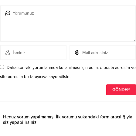
Daha sonraki yorumlarımda kullanılması için adım, e-posta adresim ve
site adresim bu tarayıcıya kaydedilsin.
Henüz yorum yapılmamış. İlk yorumu yukarıdaki form aracılığıyla
siz yapabilirsiniz.