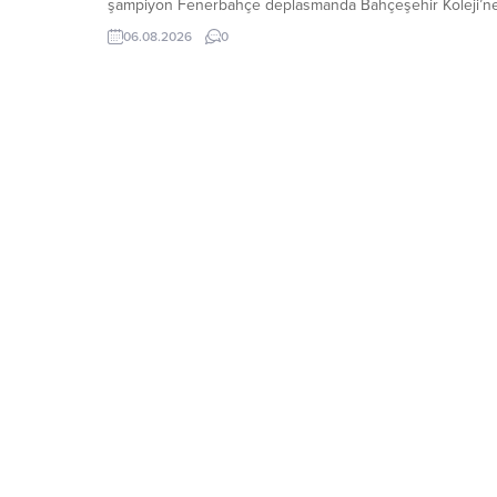
şampiyon Fenerbahçe deplasmanda Bahçeşehir Koleji’n
konuk olacak. İSTANBUL (TSA) – Türkiye Sigorta Basketb
06.08.2026
0
Süper Ligi’nde 2026-2027 sezonunun fikstür kura çekim
gerçekleştirildi. Turkcell Basketbol Gelişim Merkezi’nde
yapılan kura çekimine Türkiye Basketbol...