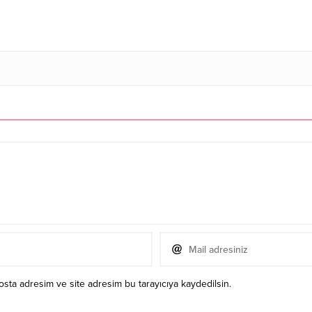
osta adresim ve site adresim bu tarayıcıya kaydedilsin.