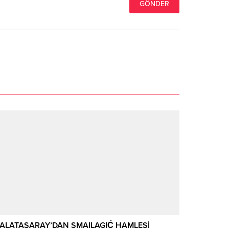
ALATASARAY’DAN SMAILAGIĆ HAMLESİ