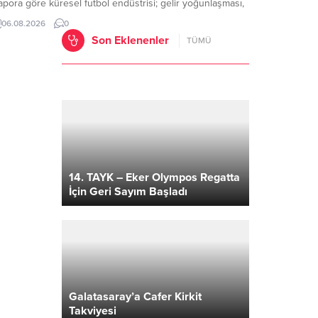
pora göre küresel futbol endüstrisi; gelir yoğunlaşması,
nansal düzenlemeler ve artan maç takvimi baskısıyla tarihi
06.08.2026
0
ir dönüşüm sürecinden geçiyor. BOSTON (TSA) –
Son Eklenenler
TÜMÜ
luslararası danışmanlık şirketi Boston Consulting Group
CG), “The Three...
14. TAYK – Eker Olympos Regatta
İçin Geri Sayım Başladı
Galatasaray’a Cafer Kirkit
Takviyesi