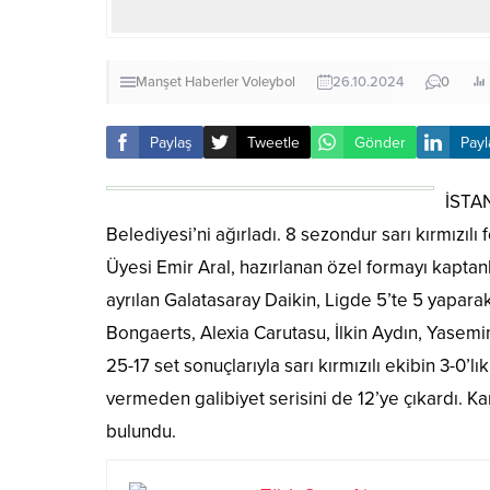
Manşet Haberler
Voleybol
26.10.2024
0
Paylaş
Tweetle
Gönder
Payl
İSTAN
Belediyesi’ni ağırladı. 8 sezondur sarı kırmızıl
Üyesi Emir Aral, hazırlanan özel formayı kapta
ayrılan Galatasaray Daikin, Ligde 5’te 5 yaparak
Bongaerts, Alexia Carutasu, İlkin Aydın, Yasemi
25-17 set sonuçlarıyla sarı kırmızılı ekibin 3-0
vermeden galibiyet serisini de 12’ye çıkardı. K
bulundu.