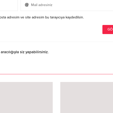
osta adresim ve site adresim bu tarayıcıya kaydedilsin.
acılığıyla siz yapabilirsiniz.