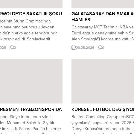
RWOLDE’DE SAKATLIK ŞOKU
GALATASARAY’DAN SMAILA
HAMLESİ
çe’nin Sturm Graz maçında
an savunma oyuncusu Jayden
Galatasaray MCT Technic, NBA ve
lde’nin arka adale tendonunda
EuroLeague deneyimine sahip Sı
ık tespit edildi. Sarı-lacivertli
Alen Smailagić’i kadrosuna kattı. S
nun tedavisine başlanırken,
kırmızılı ekip, son olarak Virtus S
2026
0
06.08.2026
0
ı oyuncunun yaklaşık 4 ila 6 hafta
Bologna forması giyen 25 yaşında
an uzak kalması bekleniyor.
oyuncuyla anlaşmaya vardı. İSTA
 (TSA) – Fenerbahçe, UEFA
(TSA) – Galatasaray MCT Technic, 
lar Ligi 3. ön eleme turunda
sezon kadro yapılanması kapsamı
az ile oynayacağı rövanş maçının
uzun Alen Smailagić’i transfer etti
rına ara...
açıkladı. NBA ve EuroLeague’de ön
 RESMEN TRABZONSPOR’DA
KÜRESEL FUTBOL DEĞİŞİYO
por, dünya futbolunun yıldız
Boston Consulting Group’un (BCG
den Mohamed Salah ile 2 yıllık
yayımladığı kapsamlı rapor, 2026 
imzaladı. Papara Park’ta binlerce
Dünya Kupası’nın ardından futbol