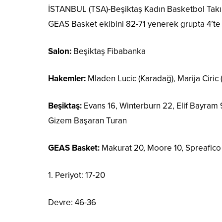
İSTANBUL (TSA)-Beşiktaş Kadın Basketbol Takımı
GEAS Basket ekibini 82-71 yenerek grupta 4’te 4
Salon:
Beşiktaş Fibabanka
Hakemler:
Mladen Lucic (Karadağ), Marija Ciric 
Beşiktaş:
Evans 16, Winterburn 22, Elif Bayram 9
Gizem Başaran Turan
GEAS Basket:
Makurat 20, Moore 10, Spreafico 8
1. Periyot: 17-20
Devre: 46-36