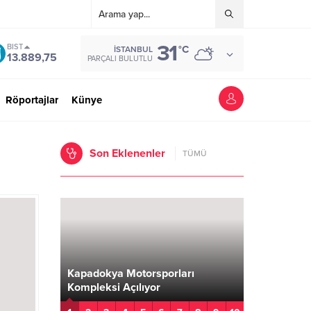
31
BIST
°C
İSTANBUL
13.889,75
PARÇALI BULUTLU
Röportajlar
Künye
Son Eklenenler
TÜMÜ
Kapadokya Motorsporları
14. TAYK – 
Kompleksi Açılıyor
Başlıyor