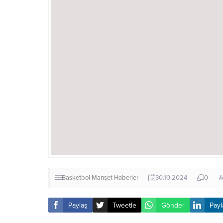
Basketbol
Manşet Haberler
30.10.2024
0
Paylaş
Tweetle
Gönder
Payl