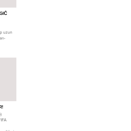
GIĆ
rp uzun
arı-
egafredo
ki
NBUL
yeni
nda Sırp
ğini
emli...
R!
)
FIFA