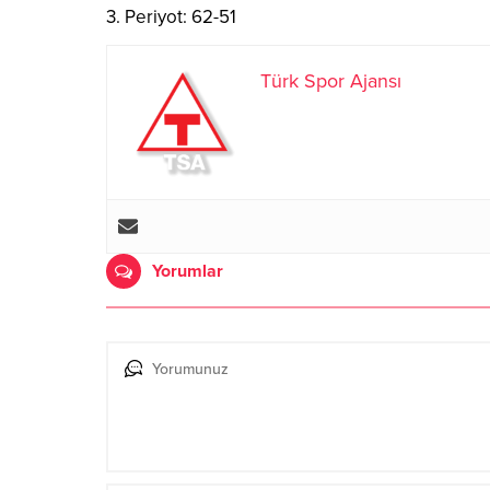
3. Periyot: 62-51
Türk Spor Ajansı
Yorumlar