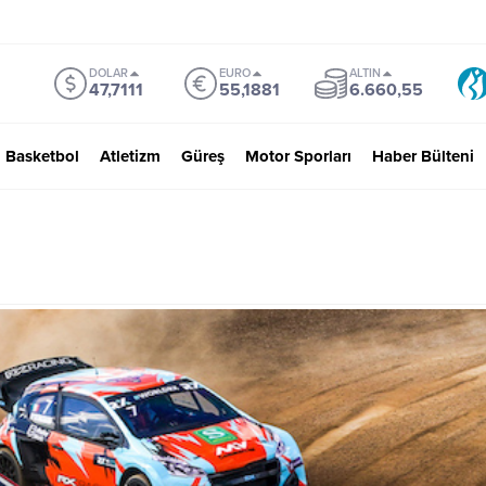
DOLAR
EURO
ALTIN
47,7111
55,1881
6.660,55
Basketbol
Atletizm
Güreş
Motor Sporları
Haber Bülteni
o