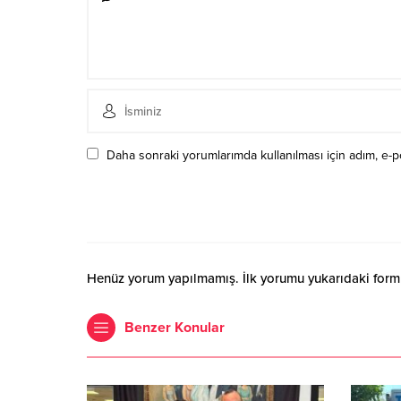
Daha sonraki yorumlarımda kullanılması için adım, e-p
Henüz yorum yapılmamış. İlk yorumu yukarıdaki form ar
Benzer Konular