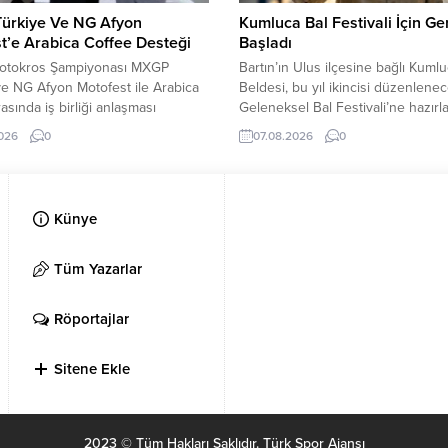
ürkiye Ve NG Afyon
Kumluca Bal Festivali İçin Ge
t’e Arabica Coffee Desteği
Başladı
otokros Şampiyonası MXGP
Bartın’ın Ulus ilçesine bağlı Kuml
ve NG Afyon Motofest ile Arabica
Beldesi, bu yıl ikincisi düzenlene
asında iş birliği anlaşması
Geleneksel Bal Festivali’ne hazırla
. Arabica Coffee, bu yıl
Zengin orman varlığı ve doğal bitk
026
0
07.08.2026
0
cu kez düzenlenecek
örtüsüyle arıcılık için elverişli bir
yonların destekçileri arasında yer
coğrafyaya sahip olan Kumluca’da f
 AFYONKARAHİSAR (TSA)-
bölgenin kendine özgü balını tanı
 önde gelen motokros
konserlerden halk oyunlarına, ço
Künye
ını Türkiye’de buluşturacak
etkinliklerinden çekilişlere kadar r
kiye, bu yıl dokuzuncu kez
görüntülere sahne olacak. BARTIN
tirilecek. Şampiyona ile eş
Bartın’ın doğal...
Tüm Yazarlar
düzenlenecek...
Röportajlar
Sitene Ekle
2023 © Tüm Hakları Saklıdır. Türk Spor Ajansı