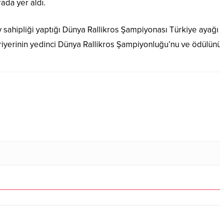
ada yer aldı.
ev sahipliği yaptığı Dünya Rallikros Şampiyonası Türkiye ayağı
ariyerinin yedinci Dünya Rallikros Şampiyonluğu’nu ve ödülün