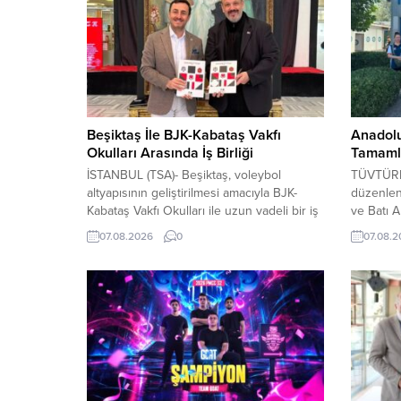
Beşiktaş İle BJK-Kabataş Vakfı
Anadolu 
Okulları Arasında İş Birliği
Tamaml
İSTANBUL (TSA)- Beşiktaş, voleybol
TÜVTÜRK’
altyapısının geliştirilmesi amacıyla BJK-
düzenlen
Kabataş Vakfı Okulları ile uzun vadeli bir iş
ve Batı 
birliğine gitti. Anlaşma; Beşiktaş Kulübü
beşinci d
07.08.2026
0
07.08.2
Saymanı ve Voleybol Faaliyetlerinden
Katılımcıl
Sorumlu Yönetim Kurulu Üyesi Çağatay
sorumlulu
Abraş ile BJK-Kabataş Vakfı Okulları
DENİZLİ 
Yönetim Kurulu Başkanı Hasan Anıl
Bakanlığı
Cansızoğlu’nun katılımıyla imzalandı. İş
destekler
birliği kapsamında, A Takım dışındaki
Dostluk R
voleybol altyapı...
İstanbul
başlayan ra