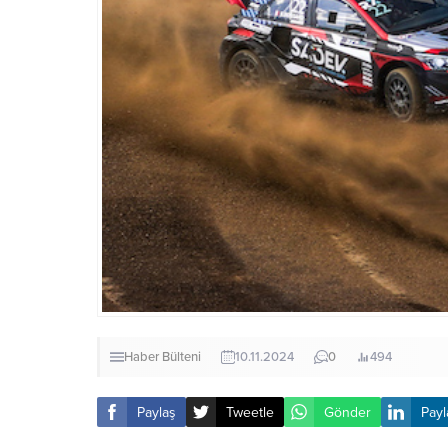
Haber Bülteni
10.11.2024
0
494
Paylaş
Tweetle
Gönder
Payl