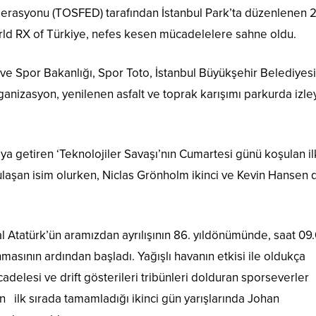
erasyonu (TOSFED) tarafından İstanbul Park’ta düzenlenen 
orld RX of Türkiye, nefes kesen mücadelelere sahne oldu.
k ve Spor Bakanlığı, Spor Toto, İstanbul Büyükşehir Belediyes
rganizasyon, yenilenen asfalt ve toprak karışımı parkurda izl
rşıya getiren ‘Teknolojiler Savaşı’nın Cumartesi günü koşulan il
ulaşan isim olurken, Niclas Grönholm ikinci ve Kevin Hansen 
 Atatürk’ün aramızdan ayrılışının 86. yıldönümünde, saat 09.
masının ardından başladı. Yağışlı havanın etkisi ile oldukça
delesi ve drift gösterileri tribünleri dolduran sporseverler
n ilk sırada tamamladığı ikinci gün yarışlarında Johan