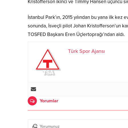
Kristofferson ikinci ve Timmy Hansen üçüncü sır
İstanbul Park’ın, 2015 yılından bu yana ilk kez 
sonunda, İsveçli pilot Johan Kristofferson’un k
TOSFED Başkanı Eren Üçlertoprağı’ndan aldı.
Türk Spor Ajansı
Yorumlar