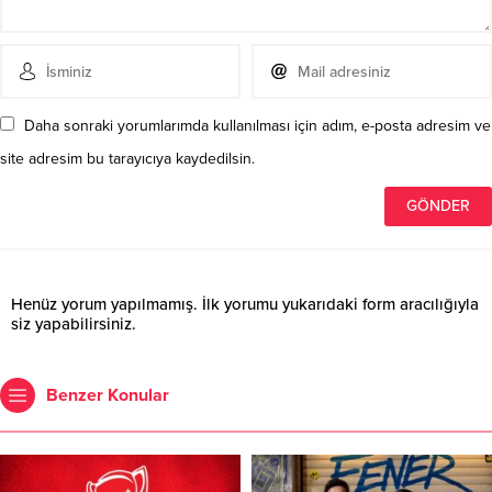
Daha sonraki yorumlarımda kullanılması için adım, e-posta adresim ve
site adresim bu tarayıcıya kaydedilsin.
Henüz yorum yapılmamış. İlk yorumu yukarıdaki form aracılığıyla
siz yapabilirsiniz.
Benzer Konular